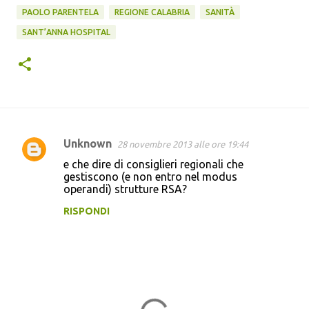
PAOLO PARENTELA
REGIONE CALABRIA
SANITÀ
SANT’ANNA HOSPITAL
Unknown
28 novembre 2013 alle ore 19:44
C
e che dire di consiglieri regionali che
o
gestiscono (e non entro nel modus
operandi) strutture RSA?
m
m
RISPONDI
e
n
t
i