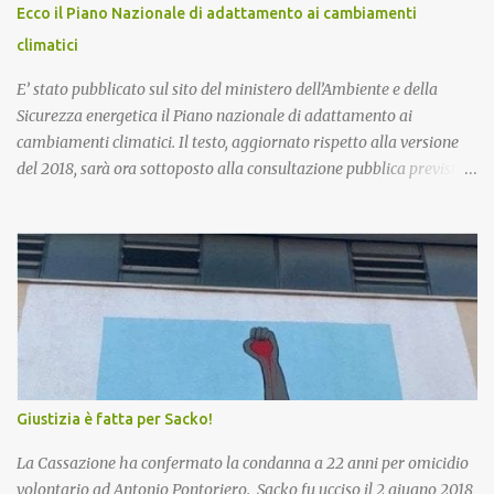
Ecco il Piano Nazionale di adattamento ai cambiamenti
climatici
E’ stato pubblicato sul sito del ministero dell’Ambiente e della
Sicurezza energetica il Piano nazionale di adattamento ai
cambiamenti climatici. Il testo, aggiornato rispetto alla versione
del 2018, sarà ora sottoposto alla consultazione pubblica prevista
dalla procedura di Valutazione Ambientale Strategica. Più in
particolare, l’obiettivo del Piano è fornire un quadro di indirizzo
nazionale per implementare azioni volte a ridurre al minimo i
rischi derivanti dai cambiamenti climatici, migliorare la capacità
di adattamento dei sistemi naturali, sociali ed economici, nonchè
trarre vantaggio dalle eventuali opportunità che si potranno
presentare con le nuove condizioni climatiche. La proposta di
Piano è stata già illustrata alle Regioni nel corso di due riunioni
che si sono tenute il 7 novembre e il 20 dicembre scorsi. Esaminate
Giustizia è fatta per Sacko!
le osservazioni e conclusa la procedura di VAS, il testo andrà
all’approvazione definitiva con decreto del Ministro. Si procederà
La Cassazione ha confermato la condanna a 22 anni per omicidio
poi all’insediamento dell’Osse...
volontario ad Antonio Pontoriero. Sacko fu ucciso il 2 giugno 2018