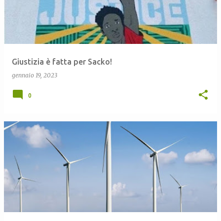
t
Giustizia è fatta per Sacko!
gennaio 19, 2023
0