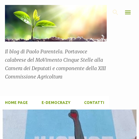
Passa ai contenuti principali
Il blog di Paolo Parentela. Portavoce
calabrese del MoVimento Cinque Stelle alla
Camera dei Deputati e componente della XIII
Commissione Agricoltura
HOME PAGE
E-DEMOCRAZY
CONTATTI
P
o
s