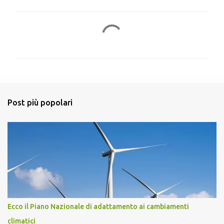
C
o
m
m
e
n
Post più popolari
t
i
Ecco il Piano Nazionale di adattamento ai cambiamenti
climatici