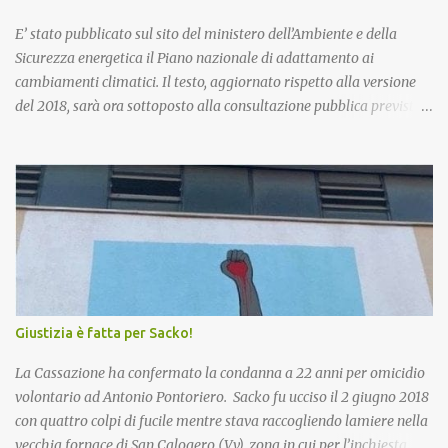
E’ stato pubblicato sul sito del ministero dell’Ambiente e della
Sicurezza energetica il Piano nazionale di adattamento ai
cambiamenti climatici. Il testo, aggiornato rispetto alla versione
del 2018, sarà ora sottoposto alla consultazione pubblica prevista
dalla procedura di Valutazione Ambientale Strategica. Più in
particolare, l’obiettivo del Piano è fornire un quadro di indirizzo
nazionale per implementare azioni volte a ridurre al minimo i
rischi derivanti dai cambiamenti climatici, migliorare la capacità
di adattamento dei sistemi naturali, sociali ed economici, nonchè
trarre vantaggio dalle eventuali opportunità che si potranno
presentare con le nuove condizioni climatiche. La proposta di
Piano è stata già illustrata alle Regioni nel corso di due riunioni
che si sono tenute il 7 novembre e il 20 dicembre scorsi. Esaminate
Giustizia è fatta per Sacko!
le osservazioni e conclusa la procedura di VAS, il testo andrà
all’approvazione definitiva con decreto del Ministro. Si procederà
La Cassazione ha confermato la condanna a 22 anni per omicidio
poi all’insediamento dell’Osse...
volontario ad Antonio Pontoriero. Sacko fu ucciso il 2 giugno 2018
con quattro colpi di fucile mentre stava raccogliendo lamiere nella
vecchia fornace di San Calogero (Vv), zona in cui per l’inchiesta