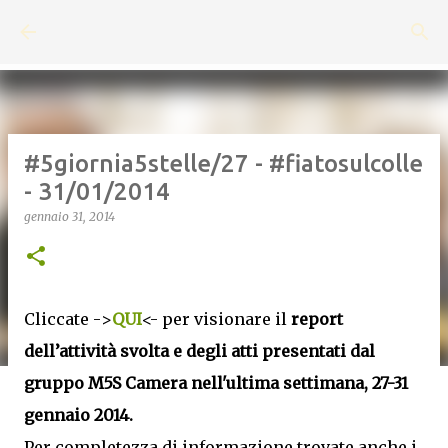
Passa ai contenuti principali
#5giornia5stelle/27 - #fiatosulcolle
- 31/01/2014
gennaio 31, 2014
Cliccate ->
QUI
<- per visionare il
report
dell’attività svolta e degli atti presentati dal
gruppo M5S Camera nell'ultima settimana, 27-31
gennaio 2014.
Per completezza di informazione trovate anche i