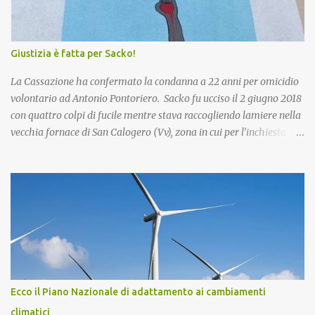
Giustizia è fatta per Sacko!
La Cassazione ha confermato la condanna a 22 anni per omicidio
volontario ad Antonio Pontoriero. Sacko fu ucciso il 2 giugno 2018
con quattro colpi di fucile mentre stava raccogliendo lamiere nella
vecchia fornace di San Calogero (Vv), zona in cui per l’inchiesta
‘Poison’ della Procura di Vibo Valentia, sarebbero state intombate
più di 130mila tonnellate di rifiuti tossici e pericolosi provenienti
dall’Enel di Brindisi, Priolo Gallo (Sr) e Termini Imerese (Pa).
Pontoriero era già stato riconosciuto colpevole dell'omicidio e
condannato a 22 anni di carcere sia in primo grado che in appello.
Nel 2018, pochi giorni dopo l'omicidio di Sacko, presentai
un'interrogazione parlamentare all'allora ministro dell'interno
Salvini per accertare se nella vicenda vi era il coinvolgimento della
‘ndrangheta, che in quella provincia ha risapute radici e
Ecco il Piano Nazionale di adattamento ai cambiamenti
ramificazioni. Non ebbi mai una risposta. Ma intanto per Sacko
climatici