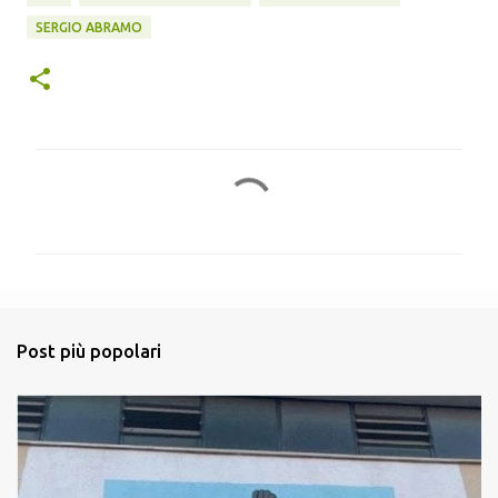
SERGIO ABRAMO
C
o
m
m
e
n
Post più popolari
t
i