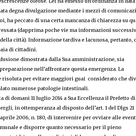
screscenze oleose. Lei ha emesso un’ordinanza in data
è data degna divulgazione mediante i mezzi di comunicaz
oi, ha peccato di una certa mancanza di chiarezza su qu
teressata (dapprima poche vie ma informazioni successi
 della città). Informazione tardiva e lacunosa, pertanto, 
ia di cittadini.
confusione dimostrata dalla Sua amministrazione, sia
reparazione nell’affrontare questa emergenza. La
 risoluta per evitare maggiori guai considerato che div
lato numerose patologie intestinali.
 di domani 11 luglio 2014 a Sua Eccellenza il Prefetto di
rgli, in ottemperanza al disposto dell’art. 1 del Dlgs 21
 aprile 2006, n. 180, di intervenire per ovviare alle event
unale e disporre quanto necessario per il pieno