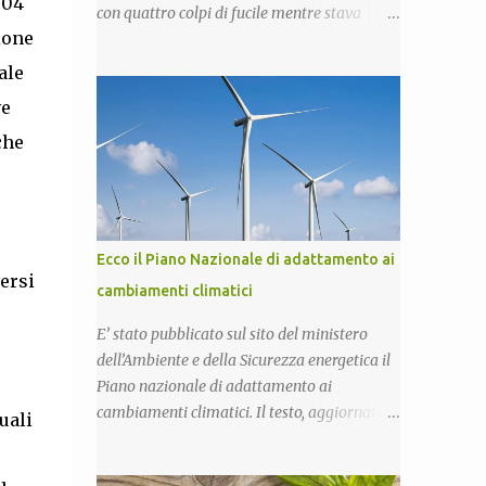
 04
con quattro colpi di fucile mentre stava
ione
raccogliendo lamiere nella vecchia fornace
di San Calogero (Vv), zona in cui per
ale
l’inchiesta ‘Poison’ della Procura di Vibo
ve
Valentia, sarebbero state intombate più di
che
130mila tonnellate di rifiuti tossici e
pericolosi provenienti dall’Enel di Brindisi,
Priolo Gallo (Sr) e Termini Imerese (Pa).
Pontoriero era già stato riconosciuto
colpevole dell'omicidio e condannato a 22
Ecco il Piano Nazionale di adattamento ai
anni di carcere sia in primo grado che in
ersi
cambiamenti climatici
appello. Nel 2018, pochi giorni dopo
l'omicidio di Sacko, presentai
E’ stato pubblicato sul sito del ministero
un'interrogazione parlamentare all'allora
dell’Ambiente e della Sicurezza energetica il
ministro dell'interno Salvini per accertare se
Piano nazionale di adattamento ai
nella vicenda vi era il coinvolgimento della
cambiamenti climatici. Il testo, aggiornato
uali
‘ndrangheta, che in quella provincia ha
rispetto alla versione del 2018, sarà ora
risapute radici e ramificazioni. Non ebbi mai
sottoposto alla consultazione pubblica
una risposta. Ma intanto per Sacko giustizia