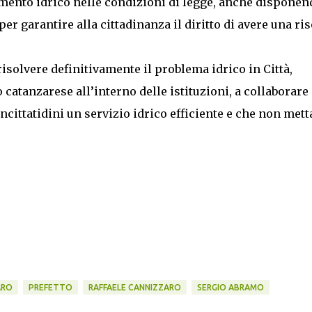
amento idrico nelle condizioni di legge, anche disponen
per garantire alla cittadinanza il diritto di avere una ri
risolvere definitivamente il problema idrico in Città,
 catanzarese all’interno delle istituzioni, a collaborare
cittatidini un servizio idrico efficiente e che non mett
ARO
PREFETTO
RAFFAELE CANNIZZARO
SERGIO ABRAMO