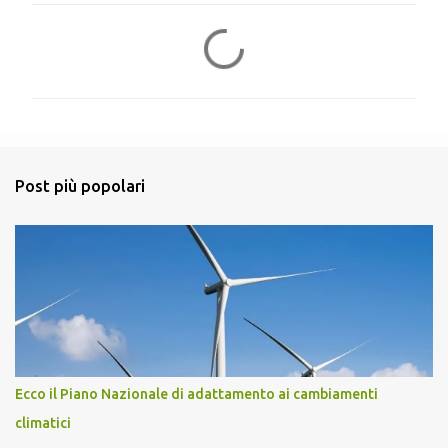
C
o
m
m
e
n
Post più popolari
t
i
Ecco il Piano Nazionale di adattamento ai cambiamenti
climatici