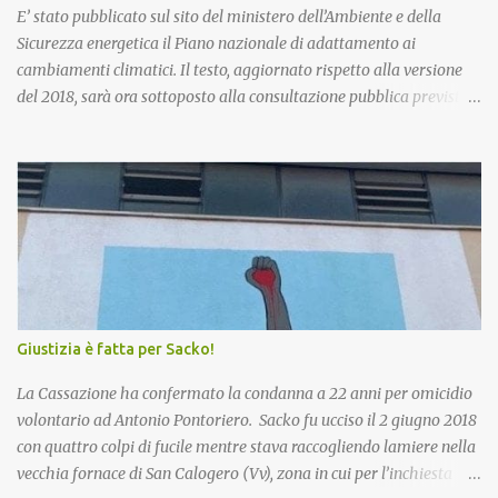
E’ stato pubblicato sul sito del ministero dell’Ambiente e della
Sicurezza energetica il Piano nazionale di adattamento ai
cambiamenti climatici. Il testo, aggiornato rispetto alla versione
del 2018, sarà ora sottoposto alla consultazione pubblica prevista
dalla procedura di Valutazione Ambientale Strategica. Più in
particolare, l’obiettivo del Piano è fornire un quadro di indirizzo
nazionale per implementare azioni volte a ridurre al minimo i
rischi derivanti dai cambiamenti climatici, migliorare la capacità
di adattamento dei sistemi naturali, sociali ed economici, nonchè
trarre vantaggio dalle eventuali opportunità che si potranno
presentare con le nuove condizioni climatiche. La proposta di
Piano è stata già illustrata alle Regioni nel corso di due riunioni
che si sono tenute il 7 novembre e il 20 dicembre scorsi. Esaminate
Giustizia è fatta per Sacko!
le osservazioni e conclusa la procedura di VAS, il testo andrà
all’approvazione definitiva con decreto del Ministro. Si procederà
La Cassazione ha confermato la condanna a 22 anni per omicidio
poi all’insediamento dell’Osse...
volontario ad Antonio Pontoriero. Sacko fu ucciso il 2 giugno 2018
con quattro colpi di fucile mentre stava raccogliendo lamiere nella
vecchia fornace di San Calogero (Vv), zona in cui per l’inchiesta