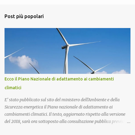
e
n
Post più popolari
t
i
Ecco il Piano Nazionale di adattamento ai cambiamenti
climatici
E’ stato pubblicato sul sito del ministero dell’Ambiente e della
Sicurezza energetica il Piano nazionale di adattamento ai
cambiamenti climatici. Il testo, aggiornato rispetto alla versione
del 2018, sarà ora sottoposto alla consultazione pubblica prevista
dalla procedura di Valutazione Ambientale Strategica. Più in