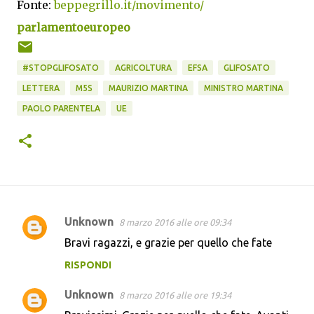
Fonte:
beppegrillo.it/movimento/
parlamentoeuropeo
#STOPGLIFOSATO
AGRICOLTURA
EFSA
GLIFOSATO
LETTERA
M5S
MAURIZIO MARTINA
MINISTRO MARTINA
PAOLO PARENTELA
UE
Unknown
8 marzo 2016 alle ore 09:34
C
Bravi ragazzi, e grazie per quello che fate
o
RISPONDI
m
m
Unknown
8 marzo 2016 alle ore 19:34
e