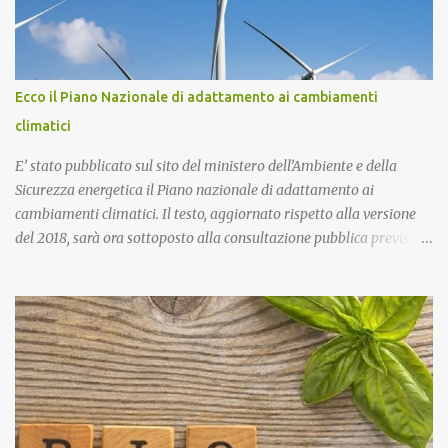
Nel 2018, pochi giorni dopo l'omicidio di Sacko, presentai
un'interrogazione parlamentare all'allora ministro dell'interno
Salvini per accertare se nella vicenda vi era il coinvolgimento della
‘ndrangheta, che in quella provincia ha risapute radici e
Ecco il Piano Nazionale di adattamento ai cambiamenti
ramificazioni. Non ebbi mai una risposta. Ma intanto per Sacko
climatici
giustizia è stata fatta! Lo Stato ha il dovere di difendere i più de...
E’ stato pubblicato sul sito del ministero dell’Ambiente e della
Sicurezza energetica il Piano nazionale di adattamento ai
cambiamenti climatici. Il testo, aggiornato rispetto alla versione
del 2018, sarà ora sottoposto alla consultazione pubblica prevista
dalla procedura di Valutazione Ambientale Strategica. Più in
particolare, l’obiettivo del Piano è fornire un quadro di indirizzo
nazionale per implementare azioni volte a ridurre al minimo i
rischi derivanti dai cambiamenti climatici, migliorare la capacità
di adattamento dei sistemi naturali, sociali ed economici, nonchè
trarre vantaggio dalle eventuali opportunità che si potranno
presentare con le nuove condizioni climatiche. La proposta di
Piano è stata già illustrata alle Regioni nel corso di due riunioni