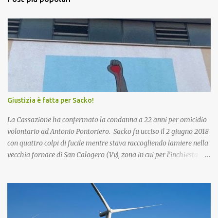
u
n
c
o
m
m
e
n
t
o
Giustizia è fatta per Sacko!
La Cassazione ha confermato la condanna a 22 anni per omicidio
volontario ad Antonio Pontoriero. Sacko fu ucciso il 2 giugno 2018
con quattro colpi di fucile mentre stava raccogliendo lamiere nella
vecchia fornace di San Calogero (Vv), zona in cui per l’inchiesta
‘Poison’ della Procura di Vibo Valentia, sarebbero state intombate
più di 130mila tonnellate di rifiuti tossici e pericolosi provenienti
dall’Enel di Brindisi, Priolo Gallo (Sr) e Termini Imerese (Pa).
Pontoriero era già stato riconosciuto colpevole dell'omicidio e
condannato a 22 anni di carcere sia in primo grado che in appello.