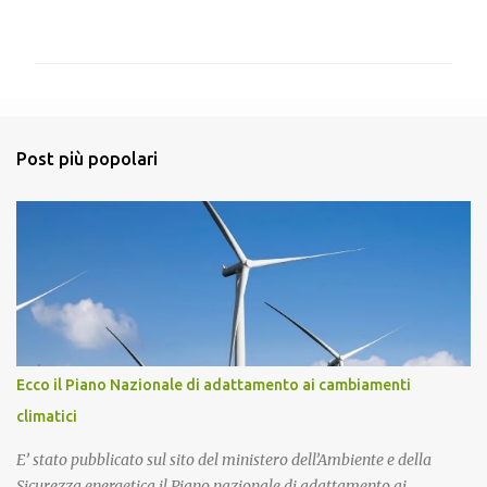
o
m
m
e
n
Post più popolari
t
i
Ecco il Piano Nazionale di adattamento ai cambiamenti
climatici
E’ stato pubblicato sul sito del ministero dell’Ambiente e della
Sicurezza energetica il Piano nazionale di adattamento ai