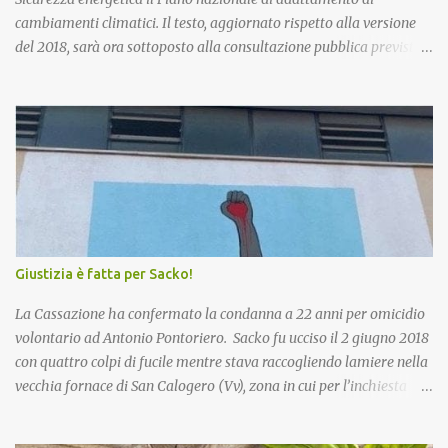
cambiamenti climatici. Il testo, aggiornato rispetto alla versione
del 2018, sarà ora sottoposto alla consultazione pubblica prevista
dalla procedura di Valutazione Ambientale Strategica. Più in
particolare, l’obiettivo del Piano è fornire un quadro di indirizzo
nazionale per implementare azioni volte a ridurre al minimo i
rischi derivanti dai cambiamenti climatici, migliorare la capacità
di adattamento dei sistemi naturali, sociali ed economici, nonchè
trarre vantaggio dalle eventuali opportunità che si potranno
presentare con le nuove condizioni climatiche. La proposta di
Piano è stata già illustrata alle Regioni nel corso di due riunioni
che si sono tenute il 7 novembre e il 20 dicembre scorsi. Esaminate
Giustizia è fatta per Sacko!
le osservazioni e conclusa la procedura di VAS, il testo andrà
all’approvazione definitiva con decreto del Ministro. Si procederà
La Cassazione ha confermato la condanna a 22 anni per omicidio
poi all’insediamento dell’Osse...
volontario ad Antonio Pontoriero. Sacko fu ucciso il 2 giugno 2018
con quattro colpi di fucile mentre stava raccogliendo lamiere nella
vecchia fornace di San Calogero (Vv), zona in cui per l’inchiesta
‘Poison’ della Procura di Vibo Valentia, sarebbero state intombate
più di 130mila tonnellate di rifiuti tossici e pericolosi provenienti