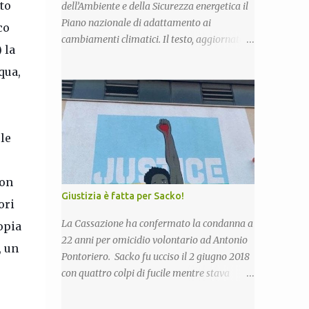
to
dell’Ambiente e della Sicurezza energetica il
Piano nazionale di adattamento ai
co
cambiamenti climatici. Il testo, aggiornato
) la
rispetto alla versione del 2018, sarà ora
qua,
sottoposto alla consultazione pubblica
prevista dalla procedura di Valutazione
Ambientale Strategica. Più in particolare,
l’obiettivo del Piano è fornire un quadro di
le
indirizzo nazionale per implementare azioni
volte a ridurre al minimo i rischi derivanti
dai cambiamenti climatici, migliorare la
con
capacità di adattamento dei sistemi naturali,
Giustizia è fatta per Sacko!
ori
sociali ed economici, nonchè trarre
vantaggio dalle eventuali opportunità che si
La Cassazione ha confermato la condanna a
opia
potranno presentare con le nuove condizioni
22 anni per omicidio volontario ad Antonio
, un
climatiche. La proposta di Piano è stata già
Pontoriero. Sacko fu ucciso il 2 giugno 2018
illustrata alle Regioni nel corso di due
con quattro colpi di fucile mentre stava
riunioni che si sono tenute il 7 novembre e il
raccogliendo lamiere nella vecchia fornace
20 dicembre scorsi. Esaminate le
di San Calogero (Vv), zona in cui per