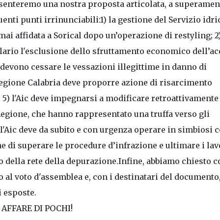
senteremo una nostra proposta articolata, a superamen
uenti punti irrinunciabili:
1) la gestione del Servizio idri
ai affidata a Sorical dopo un’operazione di restyling;
2
lario l'esclusione dello sfruttamento economico dell’ac
 devono cessare le vessazioni illegittime in danno di
Regione Calabria deve proporre azione di risarcimento
;
5) l'Aic deve impegnarsi a modificare retroattivamente 
e Regione, che hanno rappresentato una truffa verso gli
 l'Aic deve da subito e con urgenza operare in simbiosi 
e di superare le procedure d’infrazione e ultimare i lav
 della rete della depurazione.
Infine, abbiamo chiesto c
to al voto d'assemblea e, con i destinatari del documento
i esposte.
 AFFARE DI POCHI!