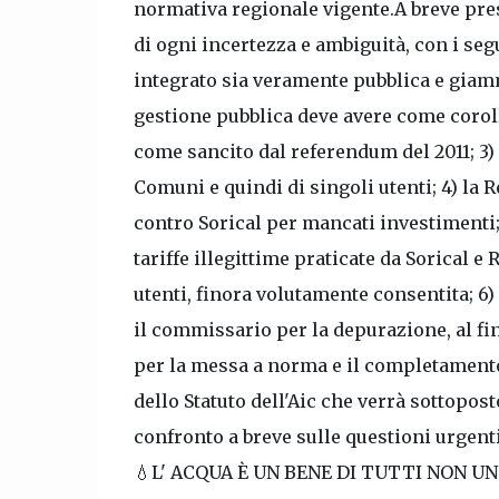
normativa regionale vigente.
A breve pre
di ogni incertezza e ambiguità, con i seg
integrato sia veramente pubblica e giamm
gestione pubblica deve avere come corol
come sancito dal referendum del 2011;
3)
Comuni e quindi di singoli utenti;
4) la 
contro Sorical per mancati investimenti
tariffe illegittime praticate da Sorical 
utenti, finora volutamente consentita;
6)
il commissario per la depurazione, al fin
per la messa a norma e il completamento
dello Statuto dell'Aic che verrà sottopos
confronto a breve sulle questioni urgent
💧L' ACQUA È UN BENE DI TUTTI NON UN