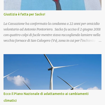
Giustizia è fatta per Sacko!
La Cassazione ha confermato la condanna a 22 anni per omicidio
volontario ad Antonio Pontoriero. Sacko fu ucciso il 2 giugno 2018
con quattro colpi di fucile mentre stava raccogliendo lamiere nella
vecchia fornace di San Calogero (Vv), zona in cui per l’inchiesta
‘Poison’ della Procura di Vibo Valentia, sarebbero state intombate
più di 130mila tonnellate di rifiuti tossici e pericolosi provenienti
dall’Enel di Brindisi, Priolo Gallo (Sr) e Termini Imerese (Pa).
Pontoriero era già stato riconosciuto colpevole dell'omicidio e
condannato a 22 anni di carcere sia in primo grado che in appello.
Nel 2018, pochi giorni dopo l'omicidio di Sacko, presentai
un'interrogazione parlamentare all'allora ministro dell'interno
Salvini per accertare se nella vicenda vi era il coinvolgimento della
‘ndrangheta, che in quella provincia ha risapute radici e
Ecco il Piano Nazionale di adattamento ai cambiamenti
ramificazioni. Non ebbi mai una risposta. Ma intanto per Sacko
climatici
giustizia è stata fatta! Lo Stato ha il dovere di difendere i più de...