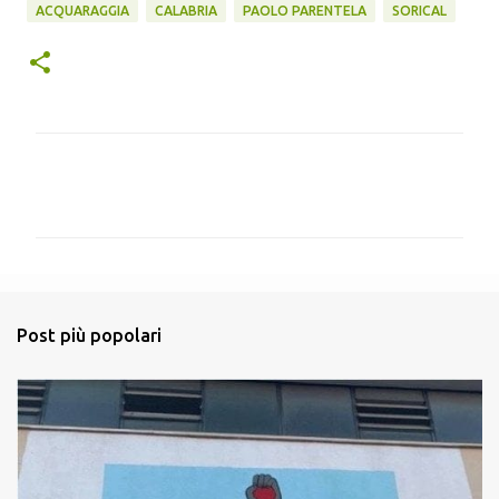
ACQUARAGGIA
CALABRIA
PAOLO PARENTELA
SORICAL
C
o
m
m
e
n
Post più popolari
t
i