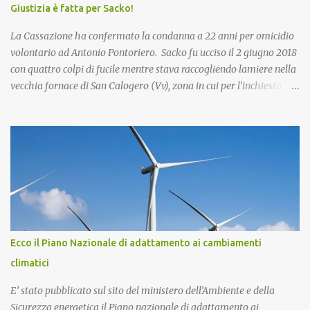
Giustizia è fatta per Sacko!
La Cassazione ha confermato la condanna a 22 anni per omicidio
volontario ad Antonio Pontoriero. Sacko fu ucciso il 2 giugno 2018
con quattro colpi di fucile mentre stava raccogliendo lamiere nella
vecchia fornace di San Calogero (Vv), zona in cui per l’inchiesta
‘Poison’ della Procura di Vibo Valentia, sarebbero state intombate
più di 130mila tonnellate di rifiuti tossici e pericolosi provenienti
dall’Enel di Brindisi, Priolo Gallo (Sr) e Termini Imerese (Pa).
Pontoriero era già stato riconosciuto colpevole dell'omicidio e
condannato a 22 anni di carcere sia in primo grado che in appello.
Nel 2018, pochi giorni dopo l'omicidio di Sacko, presentai
un'interrogazione parlamentare all'allora ministro dell'interno
Salvini per accertare se nella vicenda vi era il coinvolgimento della
‘ndrangheta, che in quella provincia ha risapute radici e
Ecco il Piano Nazionale di adattamento ai cambiamenti
ramificazioni. Non ebbi mai una risposta. Ma intanto per Sacko
climatici
giustizia è stata fatta! Lo Stato ha il dovere di difendere i più de...
E’ stato pubblicato sul sito del ministero dell’Ambiente e della
Sicurezza energetica il Piano nazionale di adattamento ai