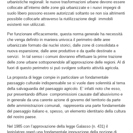
urbanistiche regionali: le nuove trasformazioni urbane devono essere
collocate all’interno delle zone già urbanizzate e i nuovi impegni di
suolo libero possono essere autorizzati soltanto se non sia altrimenti
possibile collocarle attraverso la riutilizzazione degli immobili
esistenti non utilizzati.
Per funzionare efficacemente, questa norma generale ha necessità
che venga definito in maniera univoca il perimetro delle aree
urbanizzate formato dai nuclei storici, dalle zone di consolidata e
nuova espansione, dalle aree produttive e da quelle destinate a
servizi. In tal senso i comuni dovranno effettuare la prime trazione
delle zone urbane sottoponendole all’approvazione delle regioni. Al di
fuori di questo perimetro si può svolgere soltanto attività agricola.
La proposta di legge compie in particolare un fondamentale
passaggio culturale indispensabile se si vuole dare solennità al tema
della salvaguardia del paesaggio agricolo. E’ infatti noto che esso,
pur presentando diffuse compromissioni causate dall’abusivismo e
in generale da una carente azione di governo del territorio da parte
delle amministrazioni comunali, rappresenta una parte fondamentale
del paesaggio italiano e, spesso, un elemento identitario della cultura
del nostro paese.
Nel 1985 con l’approvazione della legge Galasso (n. 431) il
legislatore operò una fondamentale innovazione della nozione di