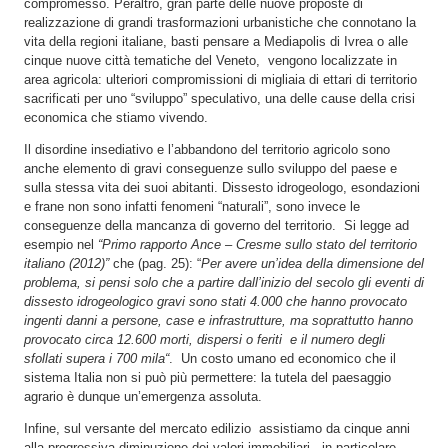
compromesso. Peraltro, gran parte delle nuove proposte di
realizzazione di grandi trasformazioni urbanistiche che connotano la
vita della regioni italiane, basti pensare a Mediapolis di Ivrea o alle
cinque nuove città tematiche del Veneto, vengono localizzate in
area agricola: ulteriori compromissioni di migliaia di ettari di territorio
sacrificati per uno “sviluppo” speculativo, una delle cause della crisi
economica che stiamo vivendo.
Il disordine insediativo e l’abbandono del territorio agricolo sono
anche elemento di gravi conseguenze sullo sviluppo del paese e
sulla stessa vita dei suoi abitanti. Dissesto idrogeologo, esondazioni
e frane non sono infatti fenomeni “naturali”, sono invece le
conseguenze della mancanza di governo del territorio. Si legge ad
esempio nel
“Primo rapporto Ance – Cresme sullo stato del territorio
italiano (2012)”
che (pag. 25): “
Per avere un’idea della dimensione del
problema, si pensi solo che a partire dall’inizio del secolo gli eventi di
dissesto idrogeologico gravi sono stati 4.000 che hanno provocato
ingenti danni a persone, case e infrastrutture, ma soprattutto hanno
provocato circa 12.600 morti, dispersi o feriti e il numero degli
sfollati supera i 700 mila“
. Un costo umano ed economico che il
sistema Italia non si può più permettere: la tutela del paesaggio
agrario è dunque un’emergenza assoluta.
Infine, sul versante del mercato edilizio assistiamo da cinque anni
alla progressiva diminuzione dei valori immobiliari, in particolare