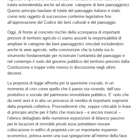
tutela estendendola anche ad alcune categorie di beni paesaggistici.
Questo principio basilare di tutela del paesaggio italiano è stato
come noto oggetto di successive conferme legislative fino
all’approvazione del Codice dei beni culturali e del paesaggio.
Oggi, di fronte al concreto rischio della scomparsa di importanti
porzioni di territorio agricolo ci siamo assunti la responsabilità di
ampliare le categorie dei beni paesaggistici vincolati includendovi
anche le aree agricole, nella convinzione che la tutela sia lo
strumento fondamentale per ricostruire l’unitarietà del paesaggio e
nel contempo il ruolo del governo pubblico del territorio previsto dalla
Costituzione e troppe volte messo in discussione negli ultimi
decenni.
La proposta di legge affronta poi la questione cruciale, in un
momento di crisi come quello che il paese sta vivendo, dell’uso
produttivo e sociale del patrimonio immobiliare pubblico. E’ noto che
da venti anni è in atto un processo di vendita di importanti segmenti
della proprietà collettiva. Provvedimenti che, seppur criticabili in linea
di principio anche per il fatto che mancava – e ancora manca! –
l’elenco dettagliato delle numerose esposizioni di bilancio passivo
per le locazioni di immobili privati esse potrebbero trovare
collocazione in edifici di proprietà con un importante risparmio
economico, poteva avere una sua spiegazione all’interno della fase