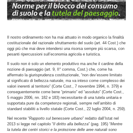
Il nostro ordinamento non ha mai attuato in modo organico la finalità
costituzionale del razionale sfruttamento del suolo (art. 44 Cost.) che
oggi più che mai deve intendersi una risorsa sempre più scarsa, con
pesanti ripercussioni sull’economia agricola e turistica.
Il suolo non è solo un elemento produttivo ma anche il cardine della
nozione di paesaggio (art. 9, II° comma, Cost.) che, come ha
affermato la giurisprudenza costituzionale, “non dev’essere limitato
al significato di bellezza naturale, ma va inteso come complesso dei
valori inerenti al territorio” (Corte Cost., 7 novembre 1994, n. 379) e
conseguentemente come bene “primario” ed “assoluto” (Corte Cost.,
5 maggio 2006, nn. 182 e 183) necessitante di una tutela unitaria e
supportata pure da competenze regionali, sempre nell’ambito di
standard stabiliti a livello statale (Corte Cost., 22 luglio 2004, n. 259).
Nel recente “
Rapporto sul benessere urbano
” redatto dall’Istat nel
2013 si legge nel capitolo “
Il diritto alla bellezza
” (pag. 195) “
Mentre
la tutela dei centri storici e la protezione delle aree naturali sono