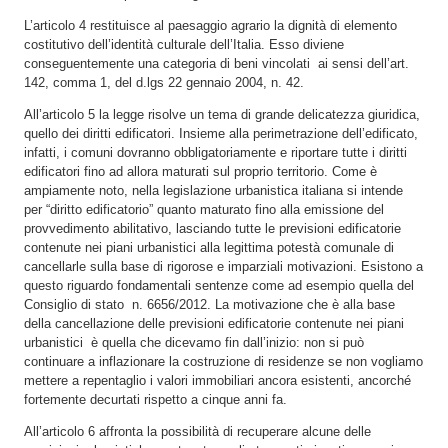
L’articolo 4 restituisce al paesaggio agrario la dignità di elemento
costitutivo dell’identità culturale dell’Italia. Esso diviene
conseguentemente una categoria di beni vincolati ai sensi dell’art.
142, comma 1, del d.lgs 22 gennaio 2004, n. 42.
All’articolo 5 la legge risolve un tema di grande delicatezza giuridica,
quello dei diritti edificatori. Insieme alla perimetrazione dell’edificato,
infatti, i comuni dovranno obbligatoriamente e riportare tutte i diritti
edificatori fino ad allora maturati sul proprio territorio. Come è
ampiamente noto, nella legislazione urbanistica italiana si intende
per “diritto edificatorio” quanto maturato fino alla emissione del
provvedimento abilitativo, lasciando tutte le previsioni edificatorie
contenute nei piani urbanistici alla legittima potestà comunale di
cancellarle sulla base di rigorose e imparziali motivazioni. Esistono a
questo riguardo fondamentali sentenze come ad esempio quella del
Consiglio di stato n. 6656/2012.
La motivazione che è alla base
della cancellazione delle previsioni edificatorie contenute nei piani
urbanistici è quella che dicevamo fin dall’inizio: non si può
continuare a inflazionare la costruzione di residenze se non vogliamo
mettere a repentaglio i valori immobiliari ancora esistenti, ancorché
fortemente decurtati rispetto a cinque anni fa.
All’articolo 6 affronta la possibilità di recuperare alcune delle