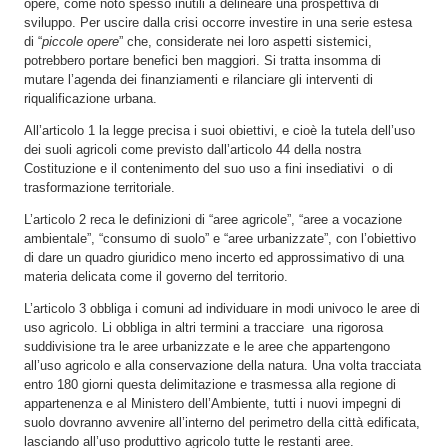
opere, come noto spesso inutili a delineare una prospettiva di
sviluppo. Per uscire dalla crisi occorre investire in una serie estesa
di “
piccole opere
” che, considerate nei loro aspetti sistemici,
potrebbero portare benefici ben maggiori. Si tratta insomma di
mutare l’agenda dei finanziamenti e rilanciare gli interventi di
riqualificazione urbana.
All’articolo 1 la legge precisa i suoi obiettivi, e cioè la tutela dell’uso
dei suoli agricoli come previsto dall’articolo 44 della nostra
Costituzione e il contenimento del suo uso a fini insediativi o di
trasformazione territoriale.
L’articolo 2 reca le definizioni di “aree agricole”, “aree a vocazione
ambientale”, “consumo di suolo” e “aree urbanizzate”, con l’obiettivo
di dare un quadro giuridico meno incerto ed approssimativo di una
materia delicata come il governo del territorio.
L’articolo 3 obbliga i comuni ad individuare in modi univoco le aree di
uso agricolo. Li obbliga in altri termini a tracciare una rigorosa
suddivisione tra le aree urbanizzate e le aree che appartengono
all’uso agricolo e alla conservazione della natura. Una volta tracciata
entro 180 giorni questa delimitazione e trasmessa alla regione di
appartenenza e al Ministero dell’Ambiente, tutti i nuovi impegni di
suolo dovranno avvenire all’interno del perimetro della città edificata,
lasciando all’uso produttivo agricolo tutte le restanti aree.