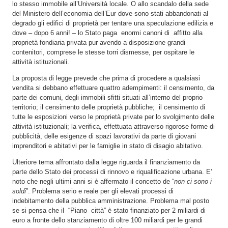
lo stesso immobile all’Università locale. O allo scandalo della sede
del Ministero dell’economia dell’Eur dove sono stati abbandonati al
degrado gli edifici di proprietà per tentare una speculazione edilizia e
dove – dopo 6 anni! – lo Stato paga enormi canoni di affitto alla
proprietà fondiaria privata pur avendo a disposizione grandi
contenitori, comprese le stesse torri dismesse, per ospitare le
attività istituzionali.
La proposta di legge prevede che prima di procedere a qualsiasi
vendita si debbano effettuare quattro adempimenti: il censimento, da
parte dei comuni, degli immobili sfitti situati all’interno del proprio
territorio; il censimento delle proprietà pubbliche; il censimento di
tutte le esposizioni verso le proprietà private per lo svolgimento delle
attività istituzionali; la verifica, effettuata attraverso rigorose forme di
pubblicità, delle esigenze di spazi lavorativi da parte di giovani
imprenditori e abitativi per le famiglie in stato di disagio abitativo.
Ulteriore tema affrontato dalla legge riguarda il finanziamento da
parte dello Stato dei processi di rinnovo e riqualificazione urbana. E’
noto che negli ultimi anni si è affermato il concetto de “
non ci sono i
soldi
”. Problema serio e reale per gli elevati processi di
indebitamento della pubblica amministrazione. Problema mal posto
se si pensa che il “Piano città” è stato finanziato per 2 miliardi di
euro a fronte dello stanziamento di oltre 100 miliardi per le grandi