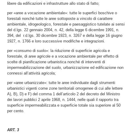
libere da edificazioni e infrastrutture allo stato di fatto;
per «aree a vocazione ambientale»: tutte le superfici boschive o
forestali nonché tutte le aree sottoposte a vincolo di carattere
ambientale, idrogeologico, forestale e paesaggistico tutelate ai sensi
del d.lgs. 22 gennaio 2004, n. 42, della legge 6 dicembre 1991, n.
394, del r.d.lgs. 30 dicembre 1923, n. 3267 e della legge 16 giugno
1927, n. 1766 e loro successive modifiche e integrazioni.
per «consumo di suolo»: la riduzione di superficie agricola e
forestale, di aree agricole e a vocazione ambientale per effetto di
scelte di pianificazione urbanistica nonché di interventi di
impermeabilizzazione del suolo, urbanizzazione ed edificazione non
connessi all’attività agricola;
per «aree urbanizzate»: tutte le aree individuate dagli strumenti
urbanistici vigenti come zone territoriali omogenee di cui alle lettere
A), B), D) e F) del comma 1 dell’articolo 2 del decreto del Ministro
dei lavori pubblici 2 aprile 1968, n. 1444, nelle quali il rapporto tra
superficie impermeabilizzata e superficie totale sia superiore al 50
per cento.
ART. 3