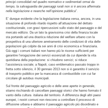
principi consolidati nel quadro normativo e sedimentati ormai da
tempo, la salvaguardia dei paesaggi rurali non si è ancora affermata
nella legislazione e neanche nell’opinione pubblica
”.
E’ dunque evidente che la legislazione italiana versa, ancora, in una
situazione di profondo ritardo rispetto all’attuazione del dettato
costituzionale, con gravi ripercussioni sullo stato del paesaggio e del
mercato edilizio. Da un lato la gravissima crisi della finanza locale
sta portando ad una drastica riduzione del welfare urbano con la
prospettiva di una ulteriore arretramento delle condizioni di vita delle
popolazioni già colpite da sei anni di crisi economica e finanziaria.
Già oggi i comuni italiani non hanno più le risorse sufficienti per
garantire l’erogazione dei servizi essenziali da cui dipende la vita
quotidiana della popolazione: si chiudono servizi; si riduce
l’assistenza sociale; a Napoli, caso emblematico passato troppo in
fretta sotto silenzio, il 30 gennaio 2013 non si è garantito il servizio
di trasporto pubblico per la mancanza di combustibile con cui far
circolare gli autobus municipali.
Sul fronte del paesaggio agricolo e delle aree aperte in generale,
stiamo rischiando di cancellare paesaggi storici che hanno formato il
vanto della cultura italiana del territorio. A differenza degli altri paesi
europei, i nostri comuni non riescono a controllare il processo di
diffusione urbana e abbiamo il paesaggio agricolo più disordinato e