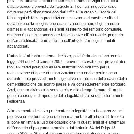
previsioni urbanistiche contenute negli strumenti vigenti sospesi
dalla procedura prevista dall’articolo 2. I comuni in questo caso
dovranno però dimostrare con dati ufficiali e organici l’entità dei
fabbisogni abitativi o produttivi da realizzare e dimostrare altresì
sulla base della ricognizione esaustiva del numero degli immobili
dismessi o abbandonati esistenti all’interno del territorio comunale,
che non è possibile soddisfare tali esigenze all’interno del perimetro
dell’area edificata come stabilita dall’articolo 2 o negli immobili
abbandonati.
L’articolo 7 affronta un tema decisivo, poiché da alcuni anni con la
legge 244 del 24 dicembre 2007, i proventi ricavati con i proventi dei
titoli abilitativi potevano essere utilizzati non soltanto per la
realizzazione di opere di urbanizzazione ma anche per la spesa
corrente. Tale provvedimento legislativo è stato una delle cause della
cementificazione del nostro paese e va conseguentemente abrogato.
Anzi, questo divieto alla scorciatoia e alla deroga fa parte di un più
generale disegno di ripristino della legalità di cui si sente fortemente
l’esigenza.
Altro elemento decisivo per riportare la legalità e la trasparenza nei
processi di trasformazione urbana è affrontato all’articolo 8. In esso
si pone un limita all’uso derogatorio che in questi anni si è affermato
dell’accordo di programma previsto dall’articolo 34 del D.lgs 18
agosto 2000 n. 267 e all’insieme degli strumenti di negoziazione