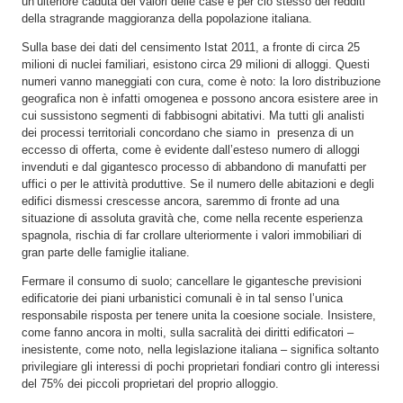
un’ulteriore caduta dei valori delle case e per ciò stesso dei redditi
della stragrande maggioranza della popolazione italiana.
Sulla base dei dati del censimento Istat 2011, a fronte di circa 25
milioni di nuclei familiari, esistono circa 29 milioni di alloggi. Questi
numeri vanno maneggiati con cura, come è noto: la loro distribuzione
geografica non è infatti omogenea e possono ancora esistere aree in
cui sussistono segmenti di fabbisogni abitativi. Ma tutti gli analisti
dei processi territoriali concordano che siamo in presenza di un
eccesso di offerta, come è evidente dall’esteso numero di alloggi
invenduti e dal gigantesco processo di abbandono di manufatti per
uffici o per le attività produttive. Se il numero delle abitazioni e degli
edifici dismessi crescesse ancora, saremmo di fronte ad una
situazione di assoluta gravità che, come nella recente esperienza
spagnola, rischia di far crollare ulteriormente i valori immobiliari di
gran parte delle famiglie italiane.
Fermare il consumo di suolo; cancellare le gigantesche previsioni
edificatorie dei piani urbanistici comunali è in tal senso l’unica
responsabile risposta per tenere unita la coesione sociale. Insistere,
come fanno ancora in molti, sulla sacralità dei diritti edificatori –
inesistente, come noto, nella legislazione italiana – significa soltanto
privilegiare gli interessi di pochi proprietari fondiari contro gli interessi
del 75% dei piccoli proprietari del proprio alloggio.