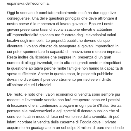
espansiva dell’economia.
Oggi lo scenario è cambiato radicalmente e ciò ha due oggettive
conseguenze. Una delle questioni principali che deve affrontare il
nostro paese è la mancanza di lavoro giovanile. Eppure i nostri
giovani presentano tassi di scolarizzazione elevati e attitudine
all’imprenditorialità spiccata ma frustrata dagli elevatissimi valori
locativi degli immobili. Le proprietà pubbliche devono dunque
diventare il volano virtuoso da assegnare ai giovani imprenditori in
cui poter sperimentare la capacità di innovazione e creare impresa.
Resta inoltre da ricordare che seppure in presenza di un gran
numero di alloggi invenduti, resta alta nei grandi centri metropolitani
la questione abitativa perché molte famiglie non hanno la capacità di
spesa sufficiente. Anche in questo caso, le proprietà pubbliche
dovranno diventare il prezioso strumento per risolvere il diritto
all’abitare di tutti i cittadini.
Del resto, è noto che i valori economici di vendita sono sempre più
modesti e l’eventuale vendita non farà recuperare neppure i passivi
di locazione che si continuano a pagare in ogni parte d’Italia. Senza
pensare alle malversazioni e agli sprechi di denaro pubblico che si
sono verificati in modo diffuso nel ventennio della svendita. Si può
infatti ricordare la vendita delle caserme di Foggia dove il privato
acquirente ha guadagnato in un sol colpo 3 milioni di euro rivendendo