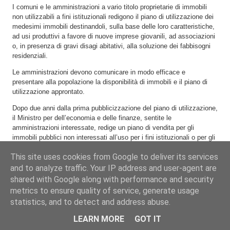
I comuni e le amministrazioni a vario titolo proprietarie di immobili
non utilizzabili a fini istituzionali redigono il piano di utilizzazione dei
medesimi immobili destinandoli, sulla base delle loro caratteristiche,
ad usi produttivi a favore di nuove imprese giovanili, ad associazioni
o, in presenza di gravi disagi abitativi, alla soluzione dei fabbisogni
residenziali.
Le amministrazioni devono comunicare in modo efficace e
presentare alla popolazione la disponibilità di immobili e il piano di
utilizzazione approntato.
Dopo due anni dalla prima pubblicizzazione del piano di utilizzazione,
il Ministro per dell’economia e delle finanze, sentite le
amministrazioni interessate, redige un piano di vendita per gli
immobili pubblici non interessati all’uso per i fini istituzionali o per gli
usi previsti dal comma 1.
This site uses cookies from Google to deliver its services
and to analyze traffic. Your IP address and user-agent are
shared with Google along with performance and security
ART. 14
metrics to ensure quality of service, generate usage
(Tutela del territorio non urbanizzato)
statistics, and to detect and address abuse.
LEARN MORE
GOT IT
Le leggi regionali assicurano che sul territorio non urbanizzato gli