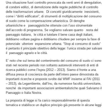
Una situazione fuori controllo provocata da venti anni di deregulation,
di condoni edilizi, di demolizione delle regole pubbliche di controllo
delle trasformazioni urbane. Di concetti giuridicamente inesistenti,
come i “diritti edificatori”, di strumenti di moltiplicazione del consumo
di suolo come la compensazione urbanistica. Di deroghe
urbanistiche e paesaggistiche ottenute con l’uso strumentale
dell’accordo di programma. Se vogliamo salvare quanto resta del
paesaggio italiano, le città e tutelare il bene casa degli italiani,
dobbiamo voltare pagina e dobbiamo chiudere per sempre la fase di
potenziale ulteriore espansione urbana. “Stop al consumo di suolo”
è pertanto il principale obiettivo della legge: l’unica strada per salvare
il paesaggio agrario e le città.
E’ noto che sul tema del contenimento del consumo di suolo ci sono
stati nel recente periodo non soltanto autorevoli interventi di enti di
ricerca pubblici come l’Ispra (2012 – 2013). Siamo d fronte a una
diffusa presa di coscienza da parte dell’intero paese dimostrata da
importanti ricerche e proposte svolte dal WWF insieme al FAI (2011
– 2013), da Legambiente, dall’Inu, da numerose facoltà universitarie,
nonché da importanti associazioni ambientalistiche quali Salviamo il
Paesaggio o Italia Nostra.
La proposta di legge si fa carico responsabilmente di questa
tematica e stabilisce un duplice principio già presente in alcune leggi