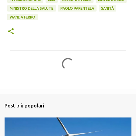
MINISTRO DELLA SALUTE
PAOLO PARENTELA
SANITÀ
WANDA FERRO
C
o
m
m
e
n
Post più popolari
t
i