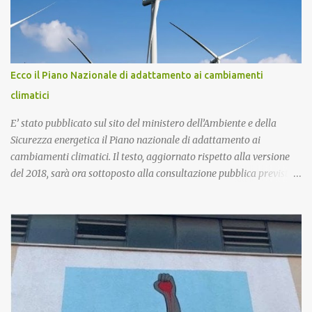
Ecco il Piano Nazionale di adattamento ai cambiamenti
climatici
E’ stato pubblicato sul sito del ministero dell’Ambiente e della
Sicurezza energetica il Piano nazionale di adattamento ai
cambiamenti climatici. Il testo, aggiornato rispetto alla versione
del 2018, sarà ora sottoposto alla consultazione pubblica prevista
dalla procedura di Valutazione Ambientale Strategica. Più in
particolare, l’obiettivo del Piano è fornire un quadro di indirizzo
nazionale per implementare azioni volte a ridurre al minimo i
rischi derivanti dai cambiamenti climatici, migliorare la capacità
di adattamento dei sistemi naturali, sociali ed economici, nonchè
trarre vantaggio dalle eventuali opportunità che si potranno
presentare con le nuove condizioni climatiche. La proposta di
Piano è stata già illustrata alle Regioni nel corso di due riunioni