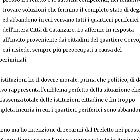
trovare soluzioni che fermino il completo stato di de
ed abbandono in cui versano tutti i quartieri periferici
dell'intera Città di Catanzaro. Lo affermo in risposta
all'invito proveniente dai cittadini del quartiere Corvo,
cui risiedo, sempre più preoccupati a causa del
rocriminali.
istituzioni ho il dovere morale, prima che politico, di d
orvo rappresenta l'emblema perfetto della situazione che
'assenza totale delle istituzioni cittadine è fin troppo
pleta incuria in cui i quartieri periferici sono abbandon
i turno ma ho intenzione di recarmi dal Prefetto nei pros
. Spero di non essere l'unico rappresentante istituziona