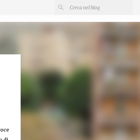
voce
o di