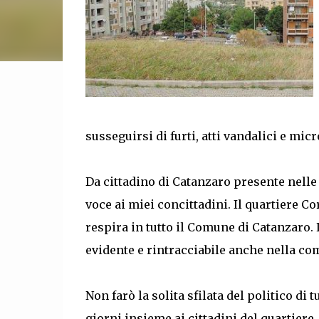
susseguirsi di furti, atti vandalici e mic
Da cittadino di Catanzaro presente nelle 
voce ai miei concittadini. Il quartiere C
respira in tutto il Comune di Catanzaro. L
evidente e rintracciabile anche nella com
Non farò la solita sfilata del politico d
giorni insieme ai cittadini del quartiere