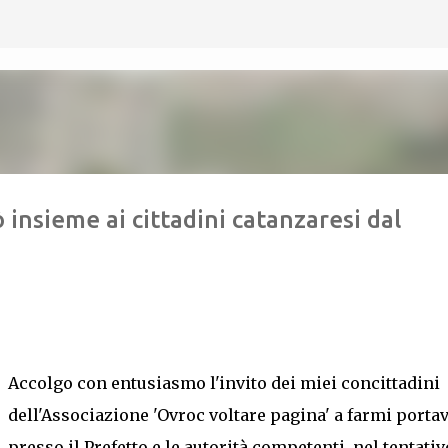
Passa ai contenuti principali
insieme ai cittadini catanzaresi dal
Accolgo con entusiasmo l'invito dei miei concittadini
dell'Associazione 'Ovroc voltare pagina' a farmi porta
presso il Prefetto e le autorità competenti, nel tentativ