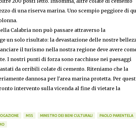
oltre 200 posti letto. Insomma, altre colate di cemento
ezzo di una riserva marina. Uno scempio peggiore di qu
olonna.
della Calabria non può passare attraverso la
e un solo risultato: la devastazione delle nostre bellez
ilanciare il turismo nella nostra regione deve avere com
nte. I nostri punti di forza sono racchiuse nei paesaggi
stati da orribili colate di cemento. Riteniamo che la
eriamente dannosa per l'area marina protetta. Per ques
nto intervento sulla vicenda al fine di vietare la
ROGAZIONE
M5S
MINISTRO DEI BENI CULTURALI
PAOLO PARENTELA
MO