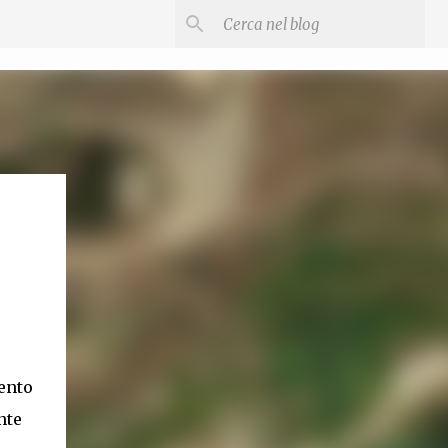
ento
nte