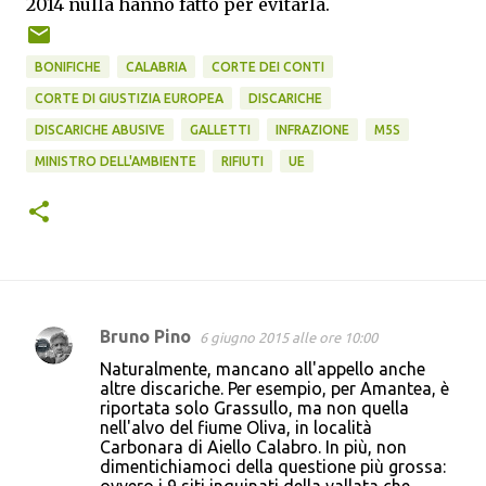
2014 nulla hanno fatto per evitarla.
BONIFICHE
CALABRIA
CORTE DEI CONTI
CORTE DI GIUSTIZIA EUROPEA
DISCARICHE
DISCARICHE ABUSIVE
GALLETTI
INFRAZIONE
M5S
MINISTRO DELL'AMBIENTE
RIFIUTI
UE
Bruno Pino
6 giugno 2015 alle ore 10:00
C
Naturalmente, mancano all'appello anche
o
altre discariche. Per esempio, per Amantea, è
riportata solo Grassullo, ma non quella
m
nell'alvo del fiume Oliva, in località
m
Carbonara di Aiello Calabro. In più, non
dimentichiamoci della questione più grossa:
e