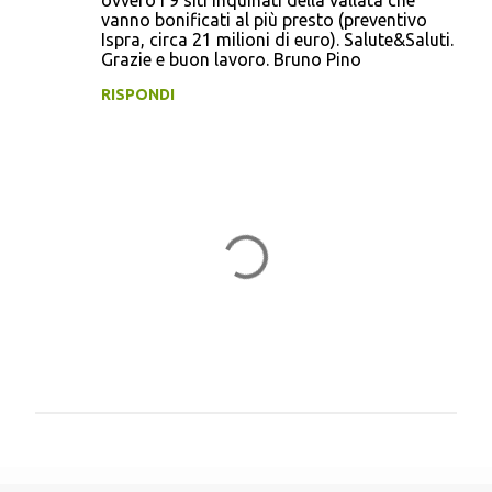
ovvero i 9 siti inquinati della vallata che
n
vanno bonificati al più presto (preventivo
Ispra, circa 21 milioni di euro). Salute&Saluti.
t
Grazie e buon lavoro. Bruno Pino
i
RISPONDI
P
o
s