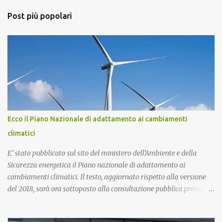
t
a
Post più popolari
u
n
c
o
m
m
e
n
t
o
Ecco il Piano Nazionale di adattamento ai cambiamenti
climatici
E’ stato pubblicato sul sito del ministero dell’Ambiente e della
Sicurezza energetica il Piano nazionale di adattamento ai
cambiamenti climatici. Il testo, aggiornato rispetto alla versione
del 2018, sarà ora sottoposto alla consultazione pubblica prevista
dalla procedura di Valutazione Ambientale Strategica. Più in
particolare, l’obiettivo del Piano è fornire un quadro di indirizzo