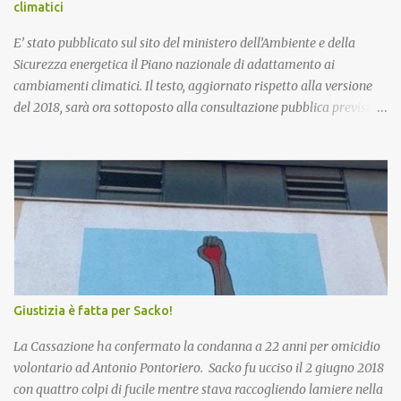
climatici
E’ stato pubblicato sul sito del ministero dell’Ambiente e della
Sicurezza energetica il Piano nazionale di adattamento ai
cambiamenti climatici. Il testo, aggiornato rispetto alla versione
del 2018, sarà ora sottoposto alla consultazione pubblica prevista
dalla procedura di Valutazione Ambientale Strategica. Più in
particolare, l’obiettivo del Piano è fornire un quadro di indirizzo
nazionale per implementare azioni volte a ridurre al minimo i
rischi derivanti dai cambiamenti climatici, migliorare la capacità
di adattamento dei sistemi naturali, sociali ed economici, nonchè
trarre vantaggio dalle eventuali opportunità che si potranno
presentare con le nuove condizioni climatiche. La proposta di
Piano è stata già illustrata alle Regioni nel corso di due riunioni
che si sono tenute il 7 novembre e il 20 dicembre scorsi. Esaminate
Giustizia è fatta per Sacko!
le osservazioni e conclusa la procedura di VAS, il testo andrà
all’approvazione definitiva con decreto del Ministro. Si procederà
La Cassazione ha confermato la condanna a 22 anni per omicidio
poi all’insediamento dell’Osse...
volontario ad Antonio Pontoriero. Sacko fu ucciso il 2 giugno 2018
con quattro colpi di fucile mentre stava raccogliendo lamiere nella