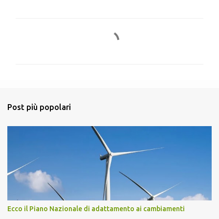
C
o
m
m
e
n
Post più popolari
t
i
Ecco il Piano Nazionale di adattamento ai cambiamenti