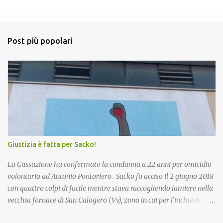
m
e
n
Post più popolari
t
i
Giustizia è fatta per Sacko!
La Cassazione ha confermato la condanna a 22 anni per omicidio
volontario ad Antonio Pontoriero. Sacko fu ucciso il 2 giugno 2018
con quattro colpi di fucile mentre stava raccogliendo lamiere nella
vecchia fornace di San Calogero (Vv), zona in cui per l’inchiesta
‘Poison’ della Procura di Vibo Valentia, sarebbero state intombate