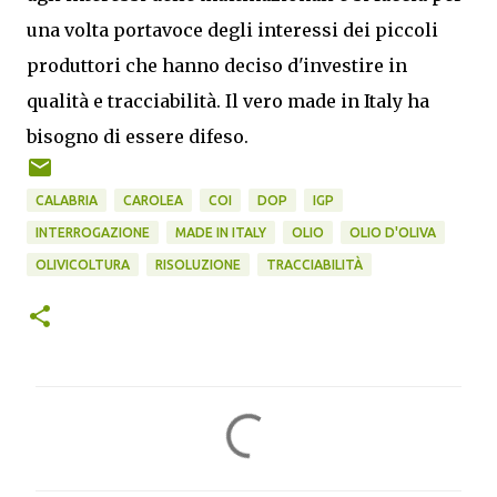
una volta portavoce degli interessi dei piccoli
produttori che hanno deciso d'investire in
qualità e tracciabilità. Il vero made in Italy ha
bisogno di essere difeso.
CALABRIA
CAROLEA
COI
DOP
IGP
INTERROGAZIONE
MADE IN ITALY
OLIO
OLIO D'OLIVA
OLIVICOLTURA
RISOLUZIONE
TRACCIABILITÀ
C
o
m