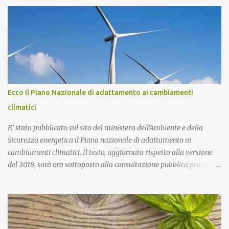
più di 130mila tonnellate di rifiuti tossici e pericolosi provenienti
dall’Enel di Brindisi, Priolo Gallo (Sr) e Termini Imerese (Pa).
Pontoriero era già stato riconosciuto colpevole dell'omicidio e
condannato a 22 anni di carcere sia in primo grado che in appello.
Nel 2018, pochi giorni dopo l'omicidio di Sacko, presentai
un'interrogazione parlamentare all'allora ministro dell'interno
Salvini per accertare se nella vicenda vi era il coinvolgimento della
‘ndrangheta, che in quella provincia ha risapute radici e
Ecco il Piano Nazionale di adattamento ai cambiamenti
ramificazioni. Non ebbi mai una risposta. Ma intanto per Sacko
climatici
giustizia è stata fatta! Lo Stato ha il dovere di difendere i più de...
E’ stato pubblicato sul sito del ministero dell’Ambiente e della
Sicurezza energetica il Piano nazionale di adattamento ai
cambiamenti climatici. Il testo, aggiornato rispetto alla versione
del 2018, sarà ora sottoposto alla consultazione pubblica prevista
dalla procedura di Valutazione Ambientale Strategica. Più in
particolare, l’obiettivo del Piano è fornire un quadro di indirizzo
nazionale per implementare azioni volte a ridurre al minimo i
rischi derivanti dai cambiamenti climatici, migliorare la capacità
di adattamento dei sistemi naturali, sociali ed economici, nonchè