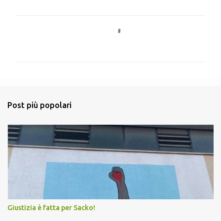
C
o
m
m
e
n
Post più popolari
t
i
Giustizia è fatta per Sacko!