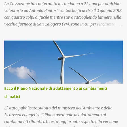
La Cassazione ha confermato la condanna a 22 anni per omicidio
volontario ad Antonio Pontoriero. Sacko fu ucciso il 2 giugno 2018
con quattro colpi di fucile mentre stava raccogliendo lamiere nella
vecchia fornace di San Calogero (Vv), zona in cui per l’inchiesta
‘Poison’ della Procura di Vibo Valentia, sarebbero state intombate
più di 130mila tonnellate di rifiuti tossici e pericolosi provenienti
dall’Enel di Brindisi, Priolo Gallo (Sr) e Termini Imerese (Pa).
Pontoriero era già stato riconosciuto colpevole dell'omicidio e
condannato a 22 anni di carcere sia in primo grado che in appello.
Nel 2018, pochi giorni dopo l'omicidio di Sacko, presentai
un'interrogazione parlamentare all'allora ministro dell'interno
Salvini per accertare se nella vicenda vi era il coinvolgimento della
‘ndrangheta, che in quella provincia ha risapute radici e
Ecco il Piano Nazionale di adattamento ai cambiamenti
ramificazioni. Non ebbi mai una risposta. Ma intanto per Sacko
climatici
giustizia è stata fatta! Lo Stato ha il dovere di difendere i più de...
E’ stato pubblicato sul sito del ministero dell’Ambiente e della
Sicurezza energetica il Piano nazionale di adattamento ai
cambiamenti climatici. Il testo, aggiornato rispetto alla versione