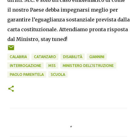
diritti. M.C. è solo un caso emblematico di come
il nostro Paese debba impegnarsi meglio per
garantire l’eguaglianza sostanziale prevista dalla
carta costituzionale. Attendiamo pronta risposta
dal Ministro, stay tuned!
CALABRIA
CATANZARO
DISABILITÀ
GIANNINI
INTERROGAZIONE
M5S
MINISTERO DELL'ISTRUZIONE
PAOLO PARENTELA
SCUOLA
C
o
m