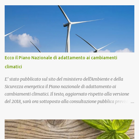
più di 130mila tonnellate di rifiuti tossici e pericolosi provenienti
dall’Enel di Brindisi, Priolo Gallo (Sr) e Termini Imerese (Pa).
Pontoriero era già stato riconosciuto colpevole dell'omicidio e
condannato a 22 anni di carcere sia in primo grado che in appello.
Nel 2018, pochi giorni dopo l'omicidio di Sacko, presentai
un'interrogazione parlamentare all'allora ministro dell'interno
Salvini per accertare se nella vicenda vi era il coinvolgimento della
‘ndrangheta, che in quella provincia ha risapute radici e
Ecco il Piano Nazionale di adattamento ai cambiamenti
ramificazioni. Non ebbi mai una risposta. Ma intanto per Sacko
climatici
giustizia è stata fatta! Lo Stato ha il dovere di difendere i più de...
E’ stato pubblicato sul sito del ministero dell’Ambiente e della
Sicurezza energetica il Piano nazionale di adattamento ai
cambiamenti climatici. Il testo, aggiornato rispetto alla versione
del 2018, sarà ora sottoposto alla consultazione pubblica prevista
dalla procedura di Valutazione Ambientale Strategica. Più in
particolare, l’obiettivo del Piano è fornire un quadro di indirizzo
nazionale per implementare azioni volte a ridurre al minimo i
rischi derivanti dai cambiamenti climatici, migliorare la capacità
di adattamento dei sistemi naturali, sociali ed economici, nonchè