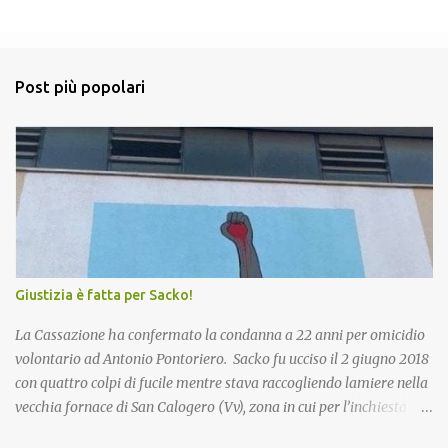
m
e
n
Post più popolari
t
i
Giustizia è fatta per Sacko!
La Cassazione ha confermato la condanna a 22 anni per omicidio
volontario ad Antonio Pontoriero. Sacko fu ucciso il 2 giugno 2018
con quattro colpi di fucile mentre stava raccogliendo lamiere nella
vecchia fornace di San Calogero (Vv), zona in cui per l’inchiesta
‘Poison’ della Procura di Vibo Valentia, sarebbero state intombate