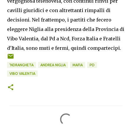
vergognosa telenovela, con continui rinvii per
cavilli giuridici e con altrettanti rimpalli di
decisioni. Nel frattempo, i partiti che fecero
eleggere Niglia alla presidenza della Provincia di
Vibo Valentia, dal Pd a Ncd, Forza Italia e Fratelli
d'Italia, sono muti e fermi, quindi compartecipi.
'NDRANGHETA
ANDREA NIGLIA
MAFIA
PD
VIBO VALENTIA
C
o
m