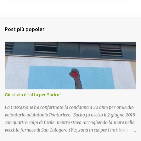
m
e
n
Post più popolari
t
i
Giustizia è fatta per Sacko!
La Cassazione ha confermato la condanna a 22 anni per omicidio
volontario ad Antonio Pontoriero. Sacko fu ucciso il 2 giugno 2018
con quattro colpi di fucile mentre stava raccogliendo lamiere nella
vecchia fornace di San Calogero (Vv), zona in cui per l’inchiesta
‘Poison’ della Procura di Vibo Valentia, sarebbero state intombate