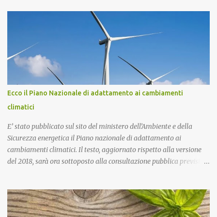
più di 130mila tonnellate di rifiuti tossici e pericolosi provenienti
dall’Enel di Brindisi, Priolo Gallo (Sr) e Termini Imerese (Pa).
Pontoriero era già stato riconosciuto colpevole dell'omicidio e
condannato a 22 anni di carcere sia in primo grado che in appello.
Nel 2018, pochi giorni dopo l'omicidio di Sacko, presentai
un'interrogazione parlamentare all'allora ministro dell'interno
Salvini per accertare se nella vicenda vi era il coinvolgimento della
‘ndrangheta, che in quella provincia ha risapute radici e
Ecco il Piano Nazionale di adattamento ai cambiamenti
ramificazioni. Non ebbi mai una risposta. Ma intanto per Sacko
climatici
giustizia è stata fatta! Lo Stato ha il dovere di difendere i più de...
E’ stato pubblicato sul sito del ministero dell’Ambiente e della
Sicurezza energetica il Piano nazionale di adattamento ai
cambiamenti climatici. Il testo, aggiornato rispetto alla versione
del 2018, sarà ora sottoposto alla consultazione pubblica prevista
dalla procedura di Valutazione Ambientale Strategica. Più in
particolare, l’obiettivo del Piano è fornire un quadro di indirizzo
nazionale per implementare azioni volte a ridurre al minimo i
rischi derivanti dai cambiamenti climatici, migliorare la capacità