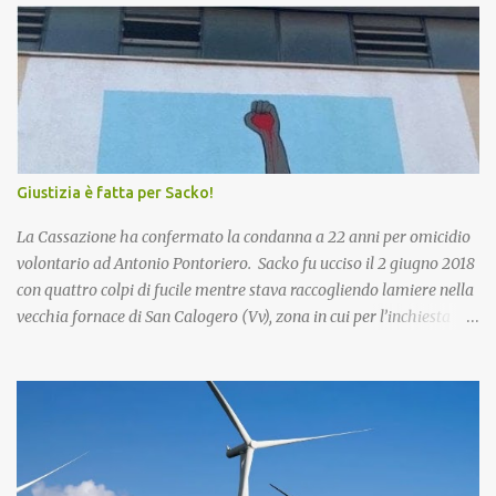
i
Giustizia è fatta per Sacko!
La Cassazione ha confermato la condanna a 22 anni per omicidio
volontario ad Antonio Pontoriero. Sacko fu ucciso il 2 giugno 2018
con quattro colpi di fucile mentre stava raccogliendo lamiere nella
vecchia fornace di San Calogero (Vv), zona in cui per l’inchiesta
‘Poison’ della Procura di Vibo Valentia, sarebbero state intombate
più di 130mila tonnellate di rifiuti tossici e pericolosi provenienti
dall’Enel di Brindisi, Priolo Gallo (Sr) e Termini Imerese (Pa).
Pontoriero era già stato riconosciuto colpevole dell'omicidio e
condannato a 22 anni di carcere sia in primo grado che in appello.
Nel 2018, pochi giorni dopo l'omicidio di Sacko, presentai