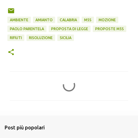
AMBIENTE
AMIANTO
CALABRIA
M5S
MOZIONE
PAOLO PARENTELA
PROPOSTA DI LEGGE
PROPOSTE M5S
RIFIUTI
RISOLUZIONE
SICILIA
C
o
m
m
e
n
Post più popolari
t