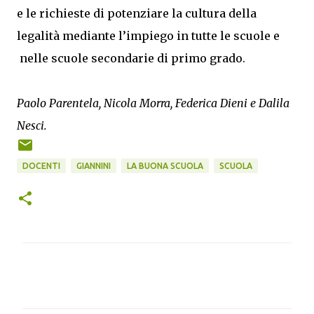
e le richieste di potenziare la cultura della
legalità mediante l’impiego in tutte le scuole e
nelle scuole secondarie di primo grado.
Paolo Parentela, Nicola Morra, Federica Dieni e Dalila
Nesci.
DOCENTI
GIANNINI
LA BUONA SCUOLA
SCUOLA
C
o
m