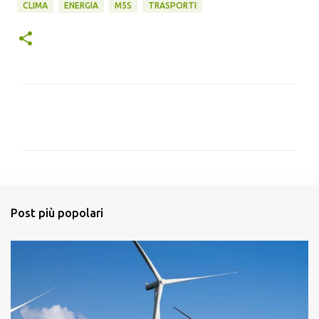
CLIMA
ENERGIA
M5S
TRASPORTI
C
o
m
m
e
n
Post più popolari
t
i