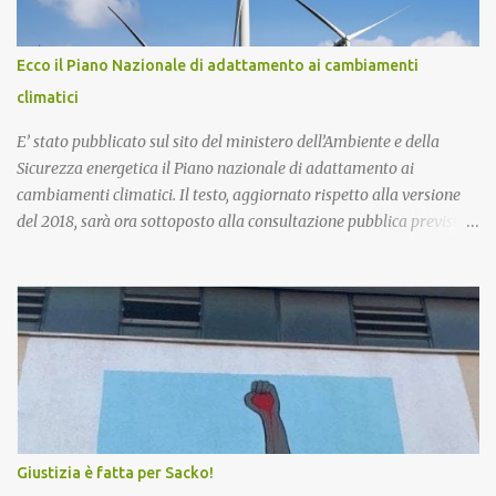
Ecco il Piano Nazionale di adattamento ai cambiamenti
climatici
E’ stato pubblicato sul sito del ministero dell’Ambiente e della
Sicurezza energetica il Piano nazionale di adattamento ai
cambiamenti climatici. Il testo, aggiornato rispetto alla versione
del 2018, sarà ora sottoposto alla consultazione pubblica prevista
dalla procedura di Valutazione Ambientale Strategica. Più in
particolare, l’obiettivo del Piano è fornire un quadro di indirizzo
nazionale per implementare azioni volte a ridurre al minimo i
rischi derivanti dai cambiamenti climatici, migliorare la capacità
di adattamento dei sistemi naturali, sociali ed economici, nonchè
trarre vantaggio dalle eventuali opportunità che si potranno
presentare con le nuove condizioni climatiche. La proposta di
Piano è stata già illustrata alle Regioni nel corso di due riunioni
che si sono tenute il 7 novembre e il 20 dicembre scorsi. Esaminate
Giustizia è fatta per Sacko!
le osservazioni e conclusa la procedura di VAS, il testo andrà