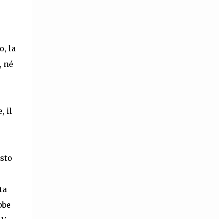
o, la
, né
, il
osto
ta
bbe