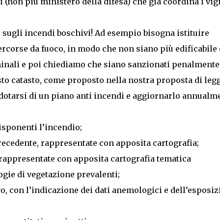
i (non più ministero della difesa) che già coordina i vigi
sugli incendi boschivi! Ad esempio bisogna istituire
rcorse da fuoco, in modo che non siano più edificabile 
minali e poi chiediamo che siano sanzionati penalmente
to catasto, come proposto nella nostra proposta di legg
 dotarsi di un piano anti incendi e aggiornarlo annualm
disponenti l’incendio;
precedente, rappresentate con apposita cartografia;
o rappresentate con apposita cartografia tematica
ogie di vegetazione prevalenti;
vo, con l’indicazione dei dati anemologici e dell’esposi