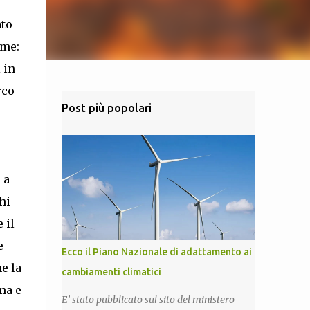
to
ime:
 in
rco
Post più popolari
 a
hi
 il
e
Ecco il Piano Nazionale di adattamento ai
e la
cambiamenti climatici
na e
E’ stato pubblicato sul sito del ministero