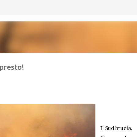
Passa ai contenuti principali
 presto!
Il Sud brucia.