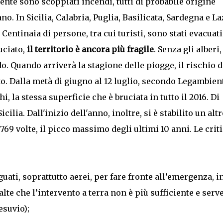
ente sono scoppiati incendi, tutti di probabile origine
no. In Sicilia, Calabria, Puglia, Basilicata, Sardegna e La
Centinaia di persone, tra cui turisti, sono stati evacuati
uciato,
il territorio è ancora più fragile
. Senza gli alberi,
udo. Quando arriverà la stagione delle piogge, il rischio d
o. Dalla metà di giugno al 12 luglio, secondo Legambien
, la stessa superficie che è bruciata in tutto il 2016. Di
cilia. Dall'inizio dell'anno, inoltre, si è stabilito un alt
 769 volte, il picco massimo degli ultimi 10 anni. Le criti
ati, soprattutto aerei, per fare fronte all’emergenza, i
te che l’intervento a terra non è più sufficiente e serv
esuvio);