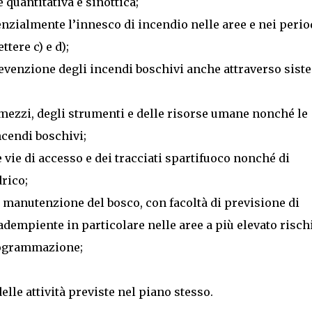
e quantitativa e sinottica;
enzialmente l’innesco di incendio nelle aree e nei perio
ttere c) e d);
prevenzione degli incendi boschivi anche attraverso sist
i mezzi, degli strumenti e delle risorse umane nonché le
ncendi boschivi;
e vie di accesso e dei tracciati spartifuoco nonché di
rico;
 e manutenzione del bosco, con facoltà di previsione di
nadempiente in particolare nelle aree a più elevato risch
programmazione;
lle attività previste nel piano stesso.