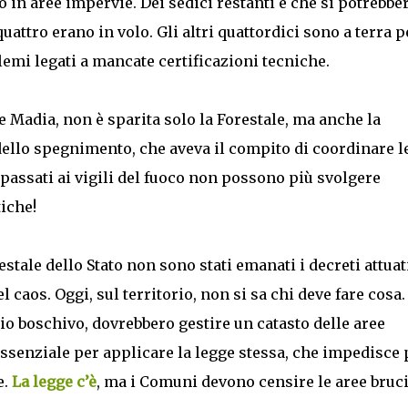
n aree impervie. Dei sedici restanti e che si potrebbe
quattro erano in volo. Gli altri quattordici sono a terra p
lemi legati a mancate certificazioni tecniche.
e Madia, non è sparita solo la Forestale, ma anche la
 dello spegnimento, che aveva il compito di coordinare l
 passati ai vigili del fuoco non possono più svolgere
tiche!
ale dello Stato non sono stati emanati i decreti attuat
 caos. Oggi, sul territorio, non si sa chi deve fare cosa. 
o boschivo, dovrebbero gestire un catasto delle aree
essenziale per applicare la legge stessa, che impedisce 
e.
La legge c’è
, ma i Comuni devono censire le aree bruci