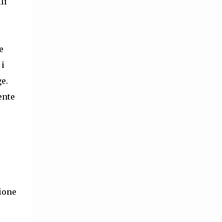
li
e
 i
e.
ente
zione