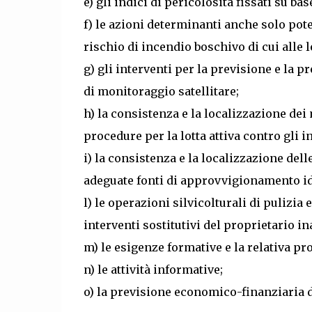
e) gli indici di pericolosità fissati su bas
f) le azioni determinanti anche solo pot
rischio di incendio boschivo di cui alle le
g) gli interventi per la previsione e la 
di monitoraggio satellitare;
h) la consistenza e la localizzazione de
procedure per la lotta attiva contro gli i
i) la consistenza e la localizzazione dell
adeguate fonti di approvvigionamento id
l) le operazioni silvicolturali di pulizia
interventi sostitutivi del proprietario i
m) le esigenze formative e la relativa 
n) le attività informative;
o) la previsione economico-finanziaria de