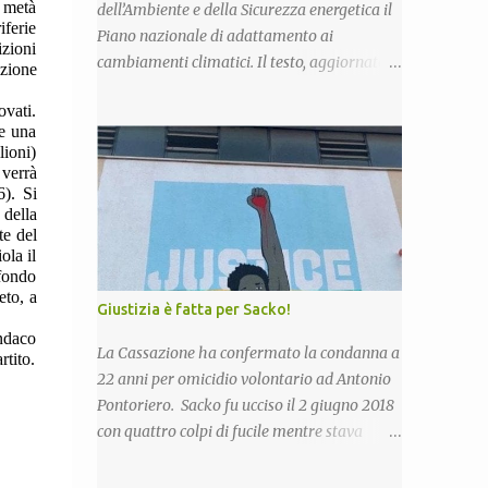
r metà
dell’Ambiente e della Sicurezza energetica il
iferie
Piano nazionale di adattamento ai
izioni
cambiamenti climatici. Il testo, aggiornato
izione
rispetto alla versione del 2018, sarà ora
ovati.
sottoposto alla consultazione pubblica
te una
prevista dalla procedura di Valutazione
lioni)
Ambientale Strategica. Più in particolare,
 verrà
l’obiettivo del Piano è fornire un quadro di
6). Si
 della
indirizzo nazionale per implementare azioni
te del
volte a ridurre al minimo i rischi derivanti
ola il
dai cambiamenti climatici, migliorare la
 fondo
eto, a
capacità di adattamento dei sistemi naturali,
Giustizia è fatta per Sacko!
sociali ed economici, nonchè trarre
indaco
vantaggio dalle eventuali opportunità che si
La Cassazione ha confermato la condanna a
rtito.
potranno presentare con le nuove condizioni
22 anni per omicidio volontario ad Antonio
climatiche. La proposta di Piano è stata già
Pontoriero. Sacko fu ucciso il 2 giugno 2018
illustrata alle Regioni nel corso di due
con quattro colpi di fucile mentre stava
riunioni che si sono tenute il 7 novembre e il
raccogliendo lamiere nella vecchia fornace
20 dicembre scorsi. Esaminate le
di San Calogero (Vv), zona in cui per