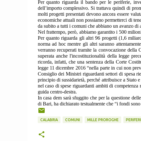
Per quanto riguarda il bando per le periferie, in
dell’importo complessivo. Si trattava quindi di pro
molti progetti presentati devono ancora essere valuta
economiche attuali non possiamo permetterci di tene
da subito a tutti i comuni che abbiano un avanzo di
Nel frattempo, però, abbiamo garantito i 500 milioni
Per quanto riguarda gli altri 96 progetti (1,6 miliar
norma ad hoc mentre gli altri saranno attentamente 
verranno recuperati tramite la convocazione della 
superata anche l'incostituzionalità della legge pr
ricorda, infatti, che una sentenza della Corte Cost
legge 11 dicembre 2016 “nella parte in cui non preved
Consiglio dei Ministri riguardanti settori di spesa ri
principio di sussidarietà, perché attribuisce a Stat
nel caso di spese riguardanti ambiti di competenza r
guida centro-destra.
In casa dem sarà sfuggito che per la questione dell
di Bari, ha dichiarato testualmente che “i fondi sono
CALABRIA
COMUNI
MILLE PROROGHE
PERIFER