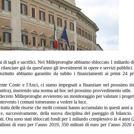
 di tagli e sacrifici. Nel Milleproroghe abbiamo sbloccato 1 miliardo d
rilanciare già da quest'anno gli investimenti in opere e servizi pubblici.
nzitutto abbiamo garantito da subito i finanziamenti ai primi 24 pr
dente Conte e l'Anci, ci siamo impegnati a finanziare nel prossimo tr
esecutiva), inserendo una norma ad hoc nel prossimo provvedimento utile.
l decreto Milleproroghe avvieremo un monitoraggio per valutare i proget
ntervento i comuni torneranno a vedere la luce.
 tratta delle risorse che molti comuni hanno accumulato in questi anni a
o e, successivamente, della nuova disciplina del pareggio di bilancio.
nati. Ora sono stati sbloccati fondi per 1 miliardo complessivo in 4 anni 
ilioni di euro per l’anno 2019, 350 milioni di euro per l’anno 2020