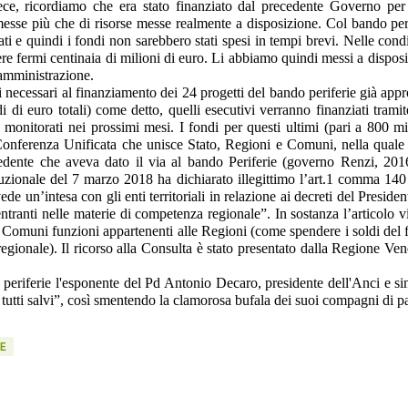
vece, ricordiamo che era stato finanziato dal precedente Governo pe
messe più che di risorse messe realmente a disposizione. Col bando per
ti e quindi i fondi non sarebbero stati spesi in tempi brevi. Nelle cond
re fermi centinaia di milioni di euro. Li abbiamo quindi messi a dispos
 amministrazione.
 necessari al finanziamento dei 24 progetti del bando periferie già appr
di di euro totali) come detto, quelli esecutivi verranno finanziati trami
monitorati nei prossimi mesi. I fondi per questi ultimi (pari a 800 mi
Conferenza Unificata che unisce Stato, Regioni e Comuni, nella quale
ecedente che aveva dato il via al bando Periferie (governo Renzi, 201
ituzionale del 7 marzo 2018 ha dichiarato illegittimo l’art.1 comma 140
e un’intesa con gli enti territoriali in relazione ai decreti del Presiden
entranti nelle materie di competenza regionale”. In sostanza l’articolo vi
o e Comuni funzioni appartenenti alle Regioni (come spendere i soldi del
egionale). Il ricorso alla Consulta è stato presentato dalla Regione Ven
e periferie l'esponente del Pd Antonio Decaro, presidente dell'Anci e s
 tutti salvi”, così smentendo la clamorosa bufala dei suoi compagni di pa
IE