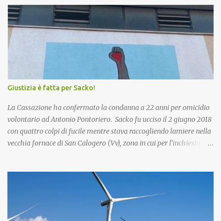
i
Giustizia è fatta per Sacko!
La Cassazione ha confermato la condanna a 22 anni per omicidio
volontario ad Antonio Pontoriero. Sacko fu ucciso il 2 giugno 2018
con quattro colpi di fucile mentre stava raccogliendo lamiere nella
vecchia fornace di San Calogero (Vv), zona in cui per l’inchiesta
‘Poison’ della Procura di Vibo Valentia, sarebbero state intombate
più di 130mila tonnellate di rifiuti tossici e pericolosi provenienti
dall’Enel di Brindisi, Priolo Gallo (Sr) e Termini Imerese (Pa).
Pontoriero era già stato riconosciuto colpevole dell'omicidio e
condannato a 22 anni di carcere sia in primo grado che in appello.
Nel 2018, pochi giorni dopo l'omicidio di Sacko, presentai