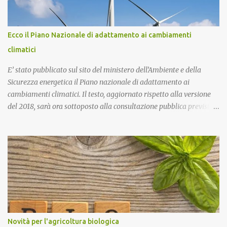
un'interrogazione parlamentare all'allora ministro dell'interno
Salvini per accertare se nella vicenda vi era il coinvolgimento della
‘ndrangheta, che in quella provincia ha risapute radici e
Ecco il Piano Nazionale di adattamento ai cambiamenti
ramificazioni. Non ebbi mai una risposta. Ma intanto per Sacko
climatici
giustizia è stata fatta! Lo Stato ha il dovere di difendere i più de...
E’ stato pubblicato sul sito del ministero dell’Ambiente e della
Sicurezza energetica il Piano nazionale di adattamento ai
cambiamenti climatici. Il testo, aggiornato rispetto alla versione
del 2018, sarà ora sottoposto alla consultazione pubblica prevista
dalla procedura di Valutazione Ambientale Strategica. Più in
particolare, l’obiettivo del Piano è fornire un quadro di indirizzo
nazionale per implementare azioni volte a ridurre al minimo i
rischi derivanti dai cambiamenti climatici, migliorare la capacità
di adattamento dei sistemi naturali, sociali ed economici, nonchè
trarre vantaggio dalle eventuali opportunità che si potranno
presentare con le nuove condizioni climatiche. La proposta di
Piano è stata già illustrata alle Regioni nel corso di due riunioni
che si sono tenute il 7 novembre e il 20 dicembre scorsi. Esaminate
Novità per l'agricoltura biologica