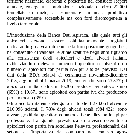
territorio nazionale, elaborati e presentati nel consueto Report
annuale, emerge una produzione nazionale di circa 22.000
tonnellate di miele, a testimoniare un’annata produttiva
complessivamente accettabile ma con forti disomogeneità a
livello territoriale.
L'introduzione della Banca Dati Apistica, alla quale tutti gli
apicoltori devono essere obbligatoriamente registrati
dichiarando gli alveari detenuti e la loro posizione geografica,
ha consentito di validare le stime scaturite negli anni riguardo
alla consistenza degli apicoltori e degli alveari italiani,
evidenziando un elevato numero di apicoltori ed alveari e un
numero di apicoltori con partita IVA più alto del previsto. Dai
dati della BDA relativi al censimento novembre-dicembre
2018, aggiornati al 1 marzo 2019, emerge che sono 55.877 gli
apicoltori in Italia di cui 36.206 produce per autoconsumo
(65%) e 19.671 sono apicoltori con partita iva che producono
per il mercato (35%).
Gli apicoltori italiani detengono in totale 1.273.663 alveari e
216.996 sciami. Il 78% degli alveari totali (984.422), sono
alveari gestiti da apicoltori commerciali che allevano le api per
professione. La grande prevalenza di alveari detenuti da
apicoltori con partita iva sottolinea l’elevata professionalità del
settore e l’importanza del comparto nel contesto agro-