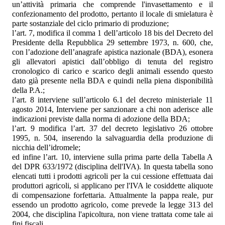
un’attività primaria che comprende l'invasettamento e il
confezionamento del prodotto, pertanto il locale di smielatura è
parte sostanziale del ciclo primario di produzione;
l’art. 7, modifica il comma 1 dell’articolo 18 bis del Decreto del
Presidente della Repubblica 29 settembre 1973, n. 600, che,
con l’adozione dell’anagrafe apistica nazionale (BDA), esonera
gli allevatori apistici dall’obbligo di tenuta del registro
cronologico di carico e scarico degli animali essendo questo
dato già presente nella BDA e quindi nella piena disponibilità
della P.A.;
l’art. 8 interviene sull’articolo 6.1 del decreto ministeriale 11
agosto 2014, Interviene per sanzionare a chi non aderisce alle
indicazioni previste dalla norma di adozione della BDA;
l’art. 9 modifica l’art. 37 del decreto legislativo 26 ottobre
1995, n. 504, inserendo la salvaguardia della produzione di
nicchia dell’idromele;
ed infine l’art. 10, interviene sulla prima parte della Tabella A
del DPR 633/1972 (disciplina dell'IVA). In questa tabella sono
elencati tutti i prodotti agricoli per la cui cessione effettuata dai
produttori agricoli, si applicano per l'IVA le cosiddette aliquote
di compensazione forfettaria. Attualmente la pappa reale, pur
essendo un prodotto agricolo, come prevede la legge 313 del
2004, che disciplina l'apicoltura, non viene trattata come tale ai
fini fiscali.