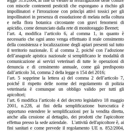
legge 313/2004, al fine di vietare la fertirrigazione delle colture
con miscele contenenti pesticidi che espongano a rischio gli
impollinatori e l'irrorazione con princìpi attivi tossici per gli
impollinatori in presenza di essudazione di melata nella coltura
e nella flora botanica circostante con gravi fenomeni di
apicidio, come denunciato dalla rete di monitoraggio Beenet;
l’art. 4, modifica l’articolo 6, al comma 1, in quanto è
necessario che ogni anno venga effettuato il reale censimento
della consistenza e localizzazione degli apiari presenti sul tutto
il territorio nazionale. E al comma 2, poiché con l’adozione
dell’anagrafe apistica nazionale si semplificano le modalità di
comunicazione ai servizi veterinari di tutte le operazioni di
denuncia e di censimento annuale, come già predisposto
dall’articolo 34, comma 2 della legge n 154 del 2016;
l’art. 5 sopprime la lettera a) del comma 2 dell’articolo 7,
poiché il rispetto delle norme del regolamento di polizia
veterinaria è comunque un obbligo valido per tutti gli
apicoltori;
l’art. 6 modifica l’articolo 4 del decreto legislativo 18 maggio
2001, n.228,
ai fini della semplificazione burocratica è
opportuno estendere le semplificazioni per la vendita diretta,
anche alla cessione al dettaglio, dei prodotti che l'apicoltore
effettua presso la sede aziendale.
L'attività dell'apicoltore è, ai
fini sanitari e come prevede il regolamento UE n. 852/2004,