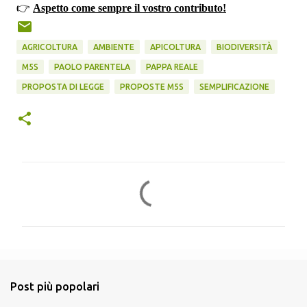
👉
Aspetto come sempre il vostro contributo!
AGRICOLTURA
AMBIENTE
APICOLTURA
BIODIVERSITÀ
M5S
PAOLO PARENTELA
PAPPA REALE
PROPOSTA DI LEGGE
PROPOSTE M5S
SEMPLIFICAZIONE
C
o
m
m
e
n
Post più popolari
t