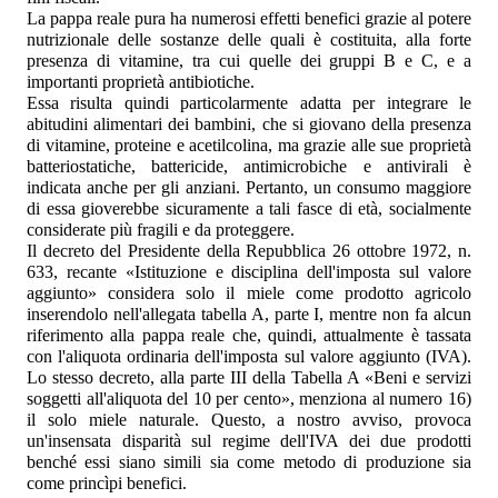
La pappa reale pura ha numerosi effetti benefici grazie al potere
nutrizionale delle sostanze delle quali è costituita, alla forte
presenza di vitamine, tra cui quelle dei gruppi B e C, e a
importanti proprietà antibiotiche.
Essa risulta quindi particolarmente adatta per integrare le
abitudini alimentari dei bambini, che si giovano della presenza
di vitamine, proteine e acetilcolina, ma grazie alle sue proprietà
batteriostatiche, battericide, antimicrobiche e antivirali è
indicata anche per gli anziani. Pertanto, un consumo maggiore
di essa gioverebbe sicuramente a tali fasce di età, socialmente
considerate più fragili e da proteggere.
Il decreto del Presidente della Repubblica 26 ottobre 1972, n.
633, recante «Istituzione e disciplina dell'imposta sul valore
aggiunto» considera solo il miele come prodotto agricolo
inserendolo nell'allegata tabella A, parte I, mentre non fa alcun
riferimento alla pappa reale che, quindi, attualmente è tassata
con l'aliquota ordinaria dell'imposta sul valore aggiunto (IVA).
Lo stesso decreto, alla parte III della Tabella A «Beni e servizi
soggetti all'aliquota del 10 per cento», menziona al numero 16)
il solo miele naturale. Questo, a nostro avviso, provoca
un'insensata disparità sul regime dell'IVA dei due prodotti
benché essi siano simili sia come metodo di produzione sia
come princìpi benefici.