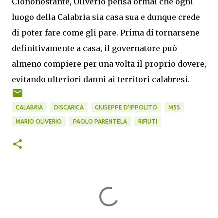
Ciononostante, Oliverio pensa ormai che ogni
luogo della Calabria sia casa sua e dunque crede
di poter fare come gli pare. Prima di tornarsene
definitivamente a casa, il governatore può
almeno compiere per una volta il proprio dovere,
evitando ulteriori danni ai territori calabresi.
CALABRIA
DISCARICA
GIUSEPPE D'IPPOLITO
M5S
MARIO OLIVERIO
PAOLO PARENTELA
RIFIUTI
C
o
m