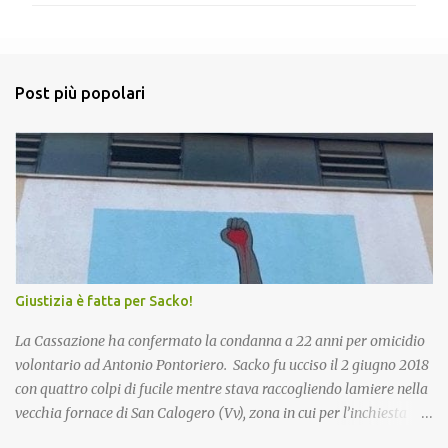
m
e
n
Post più popolari
t
i
Giustizia è fatta per Sacko!
La Cassazione ha confermato la condanna a 22 anni per omicidio
volontario ad Antonio Pontoriero. Sacko fu ucciso il 2 giugno 2018
con quattro colpi di fucile mentre stava raccogliendo lamiere nella
vecchia fornace di San Calogero (Vv), zona in cui per l’inchiesta
‘Poison’ della Procura di Vibo Valentia, sarebbero state intombate