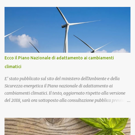
più di 130mila tonnellate di rifiuti tossici e pericolosi provenienti
dall’Enel di Brindisi, Priolo Gallo (Sr) e Termini Imerese (Pa).
Pontoriero era già stato riconosciuto colpevole dell'omicidio e
condannato a 22 anni di carcere sia in primo grado che in appello.
Nel 2018, pochi giorni dopo l'omicidio di Sacko, presentai
un'interrogazione parlamentare all'allora ministro dell'interno
Salvini per accertare se nella vicenda vi era il coinvolgimento della
‘ndrangheta, che in quella provincia ha risapute radici e
Ecco il Piano Nazionale di adattamento ai cambiamenti
ramificazioni. Non ebbi mai una risposta. Ma intanto per Sacko
climatici
giustizia è stata fatta! Lo Stato ha il dovere di difendere i più de...
E’ stato pubblicato sul sito del ministero dell’Ambiente e della
Sicurezza energetica il Piano nazionale di adattamento ai
cambiamenti climatici. Il testo, aggiornato rispetto alla versione
del 2018, sarà ora sottoposto alla consultazione pubblica prevista
dalla procedura di Valutazione Ambientale Strategica. Più in
particolare, l’obiettivo del Piano è fornire un quadro di indirizzo
nazionale per implementare azioni volte a ridurre al minimo i
rischi derivanti dai cambiamenti climatici, migliorare la capacità