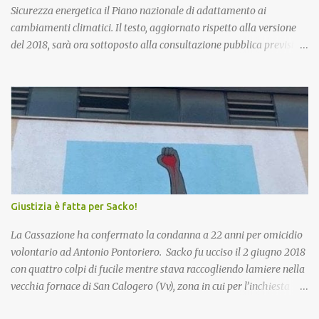
Sicurezza energetica il Piano nazionale di adattamento ai
cambiamenti climatici. Il testo, aggiornato rispetto alla versione
del 2018, sarà ora sottoposto alla consultazione pubblica prevista
dalla procedura di Valutazione Ambientale Strategica. Più in
particolare, l’obiettivo del Piano è fornire un quadro di indirizzo
nazionale per implementare azioni volte a ridurre al minimo i
rischi derivanti dai cambiamenti climatici, migliorare la capacità
di adattamento dei sistemi naturali, sociali ed economici, nonchè
trarre vantaggio dalle eventuali opportunità che si potranno
presentare con le nuove condizioni climatiche. La proposta di
Piano è stata già illustrata alle Regioni nel corso di due riunioni
che si sono tenute il 7 novembre e il 20 dicembre scorsi. Esaminate
Giustizia è fatta per Sacko!
le osservazioni e conclusa la procedura di VAS, il testo andrà
all’approvazione definitiva con decreto del Ministro. Si procederà
La Cassazione ha confermato la condanna a 22 anni per omicidio
poi all’insediamento dell’Osse...
volontario ad Antonio Pontoriero. Sacko fu ucciso il 2 giugno 2018
con quattro colpi di fucile mentre stava raccogliendo lamiere nella
vecchia fornace di San Calogero (Vv), zona in cui per l’inchiesta
‘Poison’ della Procura di Vibo Valentia, sarebbero state intombate