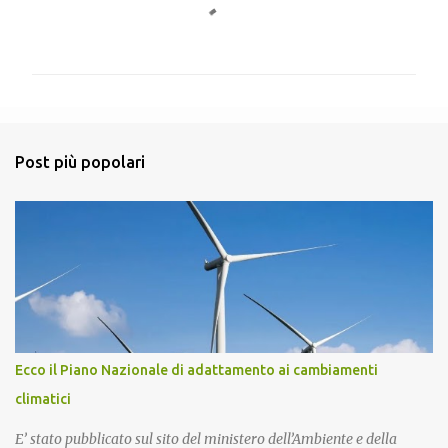
C
o
m
m
e
n
Post più popolari
t
i
Ecco il Piano Nazionale di adattamento ai cambiamenti
climatici
E’ stato pubblicato sul sito del ministero dell’Ambiente e della