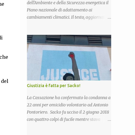
dell’Ambiente e della Sicurezza energetica il
he
Piano nazionale di adattamento ai
cambiamenti climatici. Il testo, aggiornato
rispetto alla versione del 2018, sarà ora
sottoposto alla consultazione pubblica
di
prevista dalla procedura di Valutazione
Ambientale Strategica. Più in particolare,
l’obiettivo del Piano è fornire un quadro di
 che
indirizzo nazionale per implementare azioni
volte a ridurre al minimo i rischi derivanti
dai cambiamenti climatici, migliorare la
 del
capacità di adattamento dei sistemi naturali,
Giustizia è fatta per Sacko!
sociali ed economici, nonchè trarre
vantaggio dalle eventuali opportunità che si
La Cassazione ha confermato la condanna a
potranno presentare con le nuove condizioni
22 anni per omicidio volontario ad Antonio
climatiche. La proposta di Piano è stata già
Pontoriero. Sacko fu ucciso il 2 giugno 2018
illustrata alle Regioni nel corso di due
con quattro colpi di fucile mentre stava
riunioni che si sono tenute il 7 novembre e il
raccogliendo lamiere nella vecchia fornace
20 dicembre scorsi. Esaminate le
di San Calogero (Vv), zona in cui per