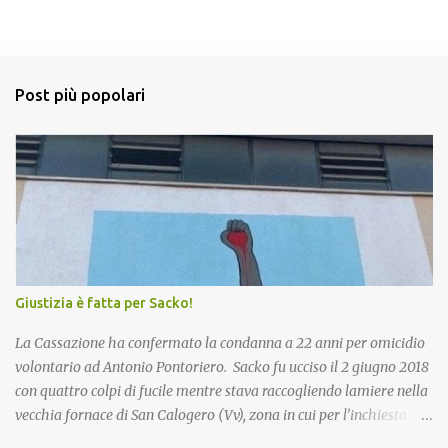
P
o
s
t
a
Post più popolari
u
n
c
o
m
m
e
n
t
o
Giustizia è fatta per Sacko!
La Cassazione ha confermato la condanna a 22 anni per omicidio
volontario ad Antonio Pontoriero. Sacko fu ucciso il 2 giugno 2018
con quattro colpi di fucile mentre stava raccogliendo lamiere nella
vecchia fornace di San Calogero (Vv), zona in cui per l’inchiesta
‘Poison’ della Procura di Vibo Valentia, sarebbero state intombate