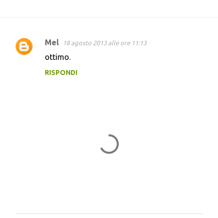
Mel
18 agosto 2013 alle ore 11:13
C
ottimo.
o
RISPONDI
m
m
e
n
t
i