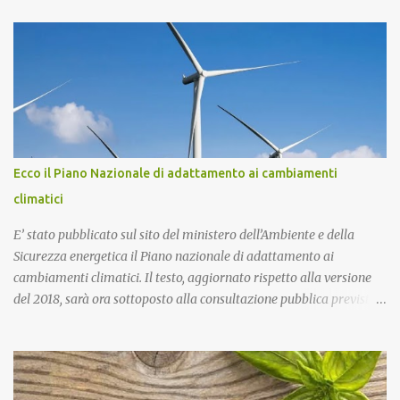
più di 130mila tonnellate di rifiuti tossici e pericolosi provenienti
dall’Enel di Brindisi, Priolo Gallo (Sr) e Termini Imerese (Pa).
Pontoriero era già stato riconosciuto colpevole dell'omicidio e
condannato a 22 anni di carcere sia in primo grado che in appello.
Nel 2018, pochi giorni dopo l'omicidio di Sacko, presentai
un'interrogazione parlamentare all'allora ministro dell'interno
Salvini per accertare se nella vicenda vi era il coinvolgimento della
‘ndrangheta, che in quella provincia ha risapute radici e
Ecco il Piano Nazionale di adattamento ai cambiamenti
ramificazioni. Non ebbi mai una risposta. Ma intanto per Sacko
climatici
giustizia è stata fatta! Lo Stato ha il dovere di difendere i più de...
E’ stato pubblicato sul sito del ministero dell’Ambiente e della
Sicurezza energetica il Piano nazionale di adattamento ai
cambiamenti climatici. Il testo, aggiornato rispetto alla versione
del 2018, sarà ora sottoposto alla consultazione pubblica prevista
dalla procedura di Valutazione Ambientale Strategica. Più in
particolare, l’obiettivo del Piano è fornire un quadro di indirizzo
nazionale per implementare azioni volte a ridurre al minimo i
rischi derivanti dai cambiamenti climatici, migliorare la capacità