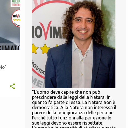
6
gennaio 2021
+
6
2
dicembre 2020
3
ottobre 2020
5
settembre 2020
2
luglio 2020
5
giugno 2020
11
No’
maggio 2020
4
aprile 2020
1
marzo 2020
"L'uomo deve capire che non può
1
gennaio 2020
prescindere dalle leggi della Natura, in
quanto fa parte di essa. La Natura non è
1
novembre 2019
democratica. Alla Natura non interessa il
parere della maggioranza delle persone.
6
ottobre 2019
Perché tutto funzioni alla perfezione le
sue leggi devono essere rispettate.
5
settembre 2019