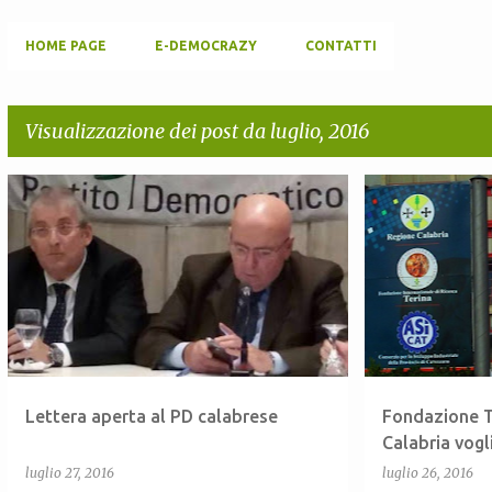
HOME PAGE
E-DEMOCRAZY
CONTATTI
Visualizzazione dei post da luglio, 2016
P
'NDRANGHETA
CALABRIA
+
3
ANTONIO VISCO
o
s
t
Lettera aperta al PD calabrese
Fondazione T
Calabria vogli
luglio 27, 2016
luglio 26, 2016