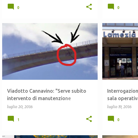
0
0
ANAS
CALABRIA
CELICO
+
3
CALABRIA
FER
Viadotto Cannavino: "Serve subito
Interrogazion
intervento di manutenzione
sala operativ
straordinaria"
Lamezia
luglio 20, 2016
luglio 19, 2016
1
0