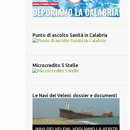
6
luglio 2018
2
giugno 2018
10
maggio 2018
8
aprile 2018
Punto di ascolto Sanità in Calabria
4
marzo 2018
1
febbraio 2018
3
gennaio 2018
Microcredito 5 Stelle
7
dicembre 2017
12
novembre 2017
6
ottobre 2017
Le Navi dei Veleni: dossier e documenti
6
settembre 2017
6
agosto 2017
10
luglio 2017