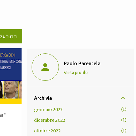
ZZA TUTTI
+
1
Paolo Parentela
Visita profilo
Archivia
1
gennaio 2023
ma"
1
dicembre 2022
1
ottobre 2022