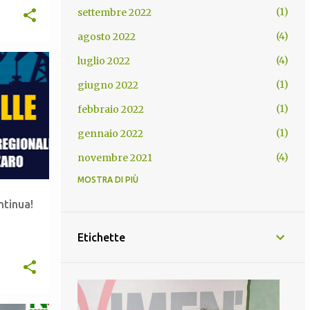
1
settembre 2022
4
agosto 2022
4
luglio 2022
+
4
1
giugno 2022
1
febbraio 2022
1
gennaio 2022
4
novembre 2021
MOSTRA DI PIÙ
15
ottobre 2021
ntinua!
4
settembre 2021
4
giugno 2021
Etichette
2
maggio 2021
14
marzo 2021
7
febbraio 2021