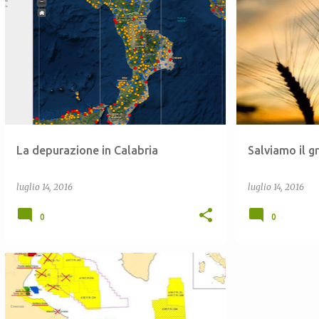
ACQUA
ACQUE REFLUE
AMBIENTE
+
4
AGRICOLTURA
La depurazione in Calabria
Salviamo il g
luglio 14, 2016
luglio 14, 2016
0
0
AMBIENTE
CALABRIA
CARIATI
+
7