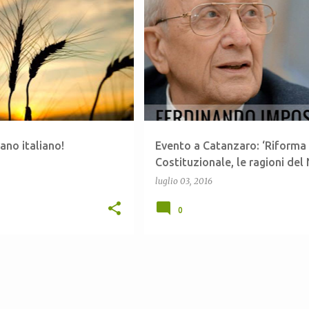
CUN
+
2
CALABRIA
CATANZARO
rano italiano!
Evento a Catanzaro: ‘Riforma
Costituzionale, le ragioni del 
luglio 03, 2016
0