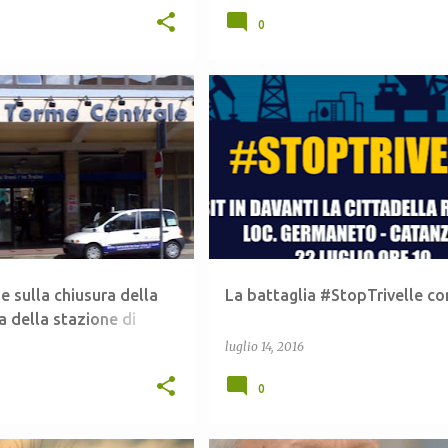
0
ROVIE DELLA CALABRIA
+
3
AMBIENTE
ANTONELLA RIZZO
e sulla chiusura della
La battaglia #StopTrivelle co
a della stazione di
luglio 14, 2016
0