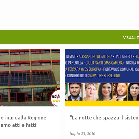
VISUALI
MI
CALABRIA
+
6
'NDRANGHETA
ANTIMAFIA
erina: dalla Regione
"La notte che spazza il siste
amo atti e fatti!
luglio 23, 2016