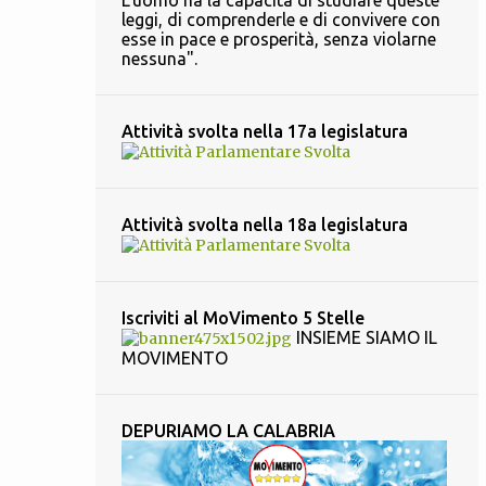
L'uomo ha la capacità di studiare queste
leggi, di comprenderle e di convivere con
3
agosto 2019
esse in pace e prosperità, senza violarne
nessuna".
8
luglio 2019
4
giugno 2019
Attività svolta nella 17a legislatura
2
maggio 2019
9
aprile 2019
16
marzo 2019
Attività svolta nella 18a legislatura
4
febbraio 2019
5
gennaio 2019
Iscriviti al MoVimento 5 Stelle
INSIEME SIAMO IL
9
dicembre 2018
MOVIMENTO
9
novembre 2018
19
ottobre 2018
DEPURIAMO LA CALABRIA
10
settembre 2018