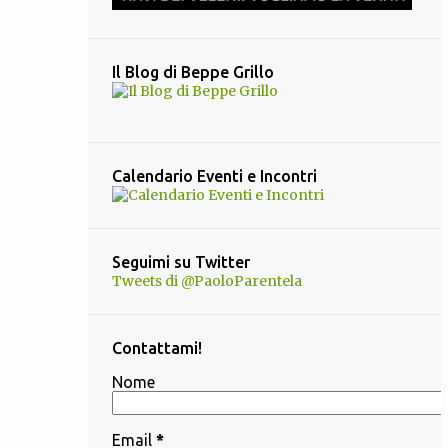
11
giugno 2017
8
maggio 2017
Il Blog di Beppe Grillo
6
aprile 2017
13
marzo 2017
6
febbraio 2017
Calendario Eventi e Incontri
4
gennaio 2017
8
dicembre 2016
15
novembre 2016
Seguimi su Twitter
Tweets di @PaoloParentela
13
ottobre 2016
14
settembre 2016
Contattami!
8
agosto 2016
Nome
10
luglio 2016
13
giugno 2016
Email
*