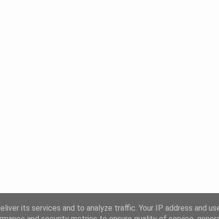
liver its services and to analyze traffic. Your IP address and us
rmance and security metrics to ensure quality of service, gene