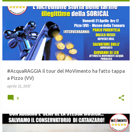
P
o
s
t
#AcquaRAGGIA il tour del MoVimento ha fatto tappa
a Pizzo (VV)
aprile 21, 2017
0